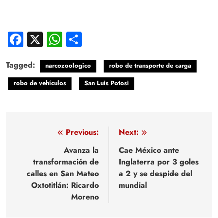
Facebook
X
WhatsApp
Compartir
Tagged:
narcozoologico
robo de transporte de carga
robo de vehículos
San Luis Potosi
Navegación
Previous:
Next:
de
Avanza la
Cae México ante
transformación de
Inglaterra por 3 goles
entradas
calles en San Mateo
a 2 y se despide del
Oxtotitlán: Ricardo
mundial
Moreno