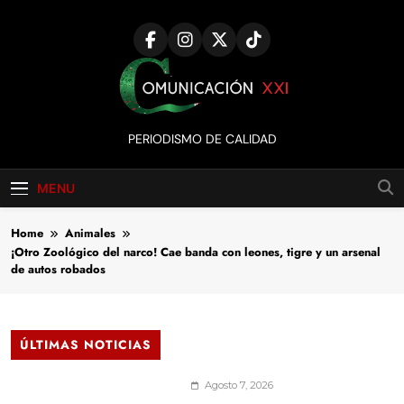
Skip
to
content
Comunicación
PERIODISMO DE CALIDAD
XXI
MENU
Home
Animales
¡Otro Zoológico del narco! Cae banda con leones, tigre y un arsenal
de autos robados
ÚLTIMAS NOTICIAS
Agosto 7, 2026