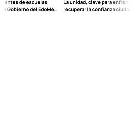
 de escuelas
La unidad, clave para enfrentar los reto
ierno del EdoMéx
recuperar la confianza ciudadana:
scolar hasta
Chuayffet