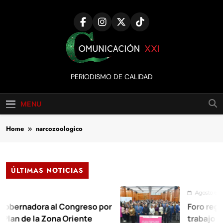
Skip
to
content
Comunicación
PERIODISMO DE CALIDAD
XXI
MENU
Home
narcozoologico
ÚLTIMAS NOTICIAS
Agosto 6, 2026
adora al Congreso por
Foro regional e
de la Zona Oriente
trabajo infant