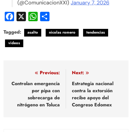
(@ComunicacionXXI)
January 7, 2026
Facebook
X
WhatsApp
Compartir
Tagged:
asalto
nicolas romero
tendencias
videos
Navegación
Previous:
Next:
de
Controlan emergencia
Estrategia nacional
por pipa con
contra la extorsión
entradas
sobrecarga de
recibe apoyo del
nitrógeno en Toluca
Congreso Edomex