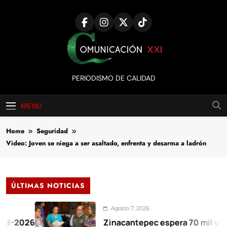
Skip
to
content
Comunicación
PERIODISMO DE CALIDAD
XXI
MENU
Home
Seguridad
Video: Joven se niega a ser asaltado, enfrenta y desarma a ladrón
ÚLTIMAS NOTICIAS
Agosto 7, 2026
26
Zinacantepec espera 70 mil visitantes