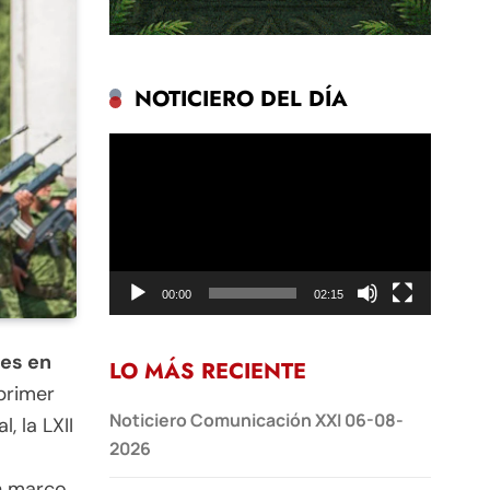
NOTICIERO DEL DÍA
Reproductor
de
vídeo
00:00
02:15
es en
LO MÁS RECIENTE
primer
Noticiero Comunicación XXI 06-08-
, la LXII
2026
n marco