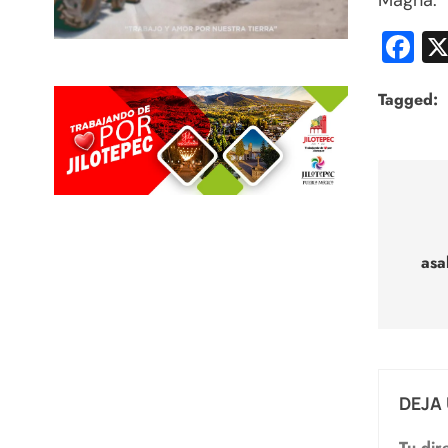
Magna.
F
Tagged:
Nav
de
asa
entr
DEJA
Tu dir