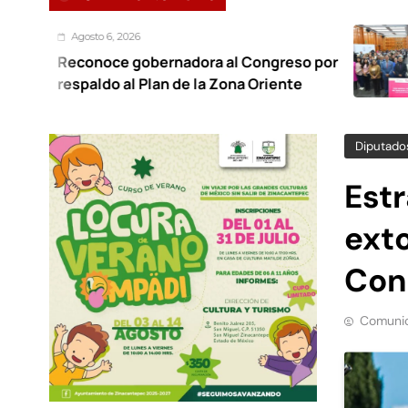
, 2026
Agosto
e gobernadora al Congreso por
Foro r
 al Plan de la Zona Oriente
trabaj
Diputado
Estr
exto
Con
Comunic