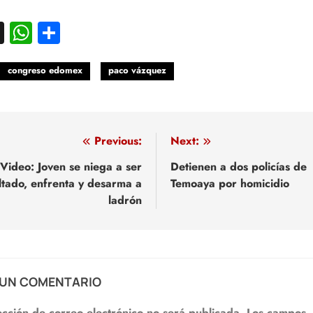
acebook
X
WhatsApp
Compartir
congreso edomex
paco vázquez
egación
Previous:
Next:
Video: Joven se niega a ser
Detienen a dos policías de
ltado, enfrenta y desarma a
Temoaya por homicidio
adas
ladrón
 UN COMENTARIO
ección de correo electrónico no será publicada.
Los campos