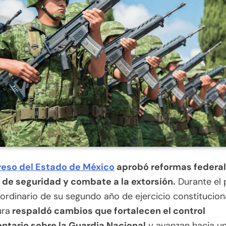
eso del Estado de México
aprobó reformas federal
 de seguridad y combate a la extorsión.
Durante el 
ordinario de su segundo año de ejercicio constitucional
ura
respaldó cambios que fortalecen el control
ntario sobre la Guardia Nacional
y avanzan hacia u