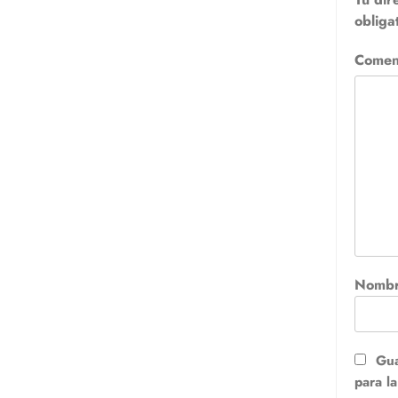
obliga
Comen
Nomb
Gua
para l