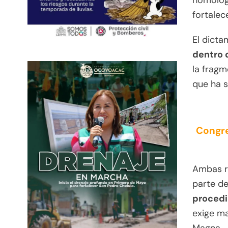
homologa
fortalec
El dict
dentro d
la fragm
que ha s
Congre
Ambas r
parte d
procedi
exige ma