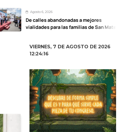
to 6, 2026
Ag
alles abandonadas a mejores
UAE
dades para las familias de San Mateo
de 
titlán: Ricardo Moreno
VIERNES, 7 DE AGOSTO DE 2026
12:24:17