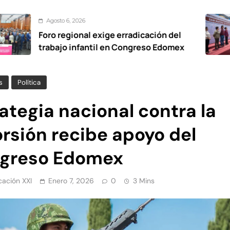
 6, 2026
Agos
egional exige erradicación del
De c
o infantil en Congreso Edomex
viali
Oxto
s
Política
ategia nacional contra la
rsión recibe apoyo del
greso Edomex
ación XXI
Enero 7, 2026
0
3 Mins