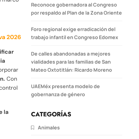
Reconoce gobernadora al Congreso
por respaldo al Plan de la Zona Oriente
Foro regional exige erradicación del
iva 2026
trabajo infantil en Congreso Edomex
ificar
De calles abandonadas a mejores
ia
vialidades para las familias de San
orporar
Mateo Oxtotitlán: Ricardo Moreno
n.
Con
UAEMéx presenta modelo de
 control
gobernanza de género
e la
CATEGORÍAS
Animales