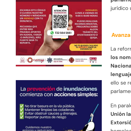
jurídico
Avanza 
La refor
los nom
Nacional
lenguaje
ello se 
parlamen
En paral
Unión la
Extorsi