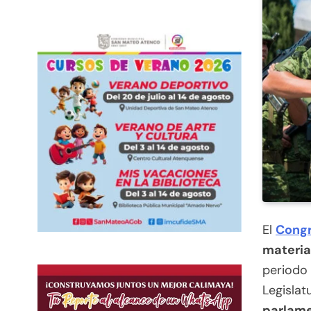
El
Congr
materia
periodo 
Legislat
parlame