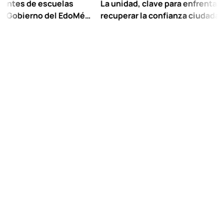
de escuelas
La unidad, clave para enfrentar los reto
erno del EdoMéx
recuperar la confianza ciudadana:
colar hasta
Chuayffet