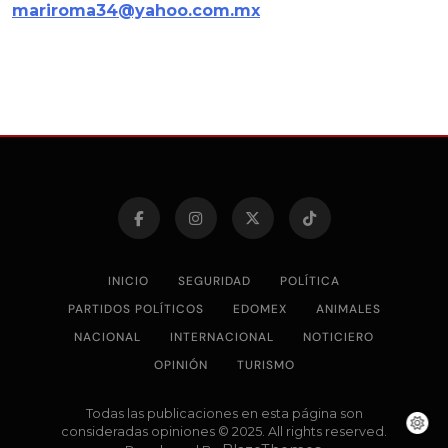
mariroma34@yahoo.com.mx
INICIO
SEGURIDAD
POLÍTICA
PARTIDOS POLÍTICOS
EDOMEX
ANIMALES
NACIONAL
INTERNACIONAL
NOTICIERO
OPINIÓN
TURISMO
Todas las publicaciones en esta página son
consideradas opiniones © 2025. All rights reserved.