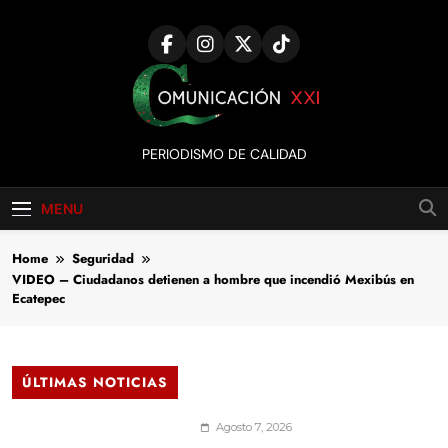
Skip
to
content
Comunicación
PERIODISMO DE CALIDAD
XXI
MENU
Home
Seguridad
VIDEO – Ciudadanos detienen a hombre que incendió Mexibús en
Ecatepec
ÚLTIMAS NOTICIAS
Agosto 7, 2026