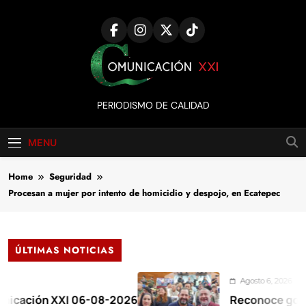
Skip
to
content
Comunicación
PERIODISMO DE CALIDAD
XXI
MENU
Home
Seguridad
Procesan a mujer por intento de homicidio y despojo, en Ecatepec
ÚLTIMAS NOTICIAS
Agosto 6, 2026
ón XXI 06-08-2026
Reconoce gobernador