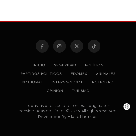
INICIO
SEGURIDAD
POLÍTICA
PARTIDOS POLÍTICOS
EDOMEX
ANIMALES
NACIONAL
INTERNACIONAL
NOTICIERO
OPINIÓN
TURISMO
Todas las publicaciones en esta página son
consideradas opiniones © 2025. All rights reserved.
BlazeThemes
Developed By
.