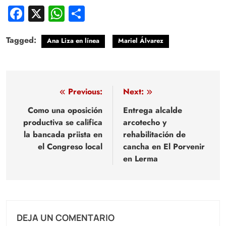
Facebook
X
WhatsApp
Compartir
Tagged:
Ana Liza en línea
Mariel Álvarez
Navegación
Previous:
Next:
de
Como una oposición
Entrega alcalde
productiva se califica
arcotecho y
entradas
la bancada priista en
rehabilitación de
el Congreso local
cancha en El Porvenir
en Lerma
DEJA UN COMENTARIO