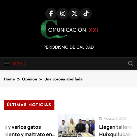
Skip
to
content
Comunicación
PERIODISMO DE CALIDAD
XXI
MENU
Home
Opinión
Una corona abollada
ÚLTIMAS NOTICIAS
Agosto 8, 2026
ios gatos
Llegan talleres de auto
y maltrato en
Huixquilucan