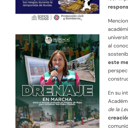
respons
Mencion
académic
universi
al conoc
sostenibi
este me
perspect
construc
En su in
Académi
de la Le
creació
comunida