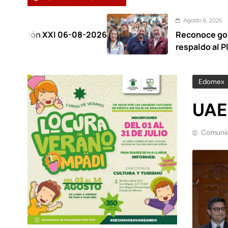
Agosto 6, 2026
06-08-2026
Reconoce gobernadora al Con
respaldo al Plan de la Zona Or
Edomex
UAE
Comunic