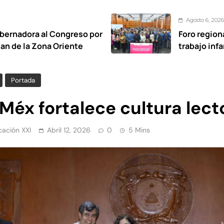
Agosto 6, 2026
greso por
Foro regional exige erradica
iente
trabajo infantil en Congres
Portada
Méx fortalece cultura lect
ación XXI
Abril 12, 2026
0
5 Mins