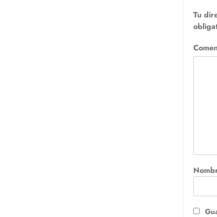
Tu dir
obliga
Comen
Nomb
Gua