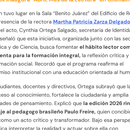
n tuvo lugar en la Sala “Benito Juárez” del Edificio de R
resencia de la rectora
Martha Patricia Zarza Delgad
el acto, Cynthia Ortega Salgado, secretaria de Identid
 señaló que esta iniciativa, organizada junto con las se
ca y de Ciencia, busca fomentar
el hábito lector co
enta para la formación integral,
la reflexión crítica y
mación social. Recordó que el programa reafirma el
iso institucional con una educación orientada al hu
udiantes, docentes y directivos, Ortega subrayó que l
eso al conocimiento, fortalece la ciudadanía y amplía 
dades de pensamiento. Explicó que
la edición 2026 ri
e al pedagogo brasileño Paulo Freire,
quien concibi
como un acto crítico y transformador. Bajo esa perspe
lica interpretar la realidad y actuar sobre ella con