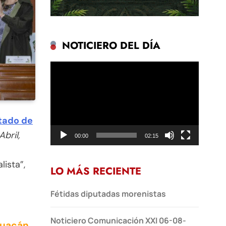
NOTICIERO DEL DÍA
Reproductor
de
vídeo
tado de
Abril,
00:00
02:15
lista”,
LO MÁS RECIENTE
Fétidas diputadas morenistas
Noticiero Comunicación XXI 06-08-
huacán