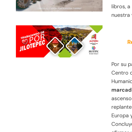
libros, 
nuestra 
R
Por su p
Centro d
Humanid
marcado
ascenso 
replante
Europa y
Concluyó