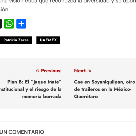
una visión ética que reconozca la diversidad y se opon
ión.
acebook
X
WhatsApp
Compartir
Patricia Zarza
UAEMEX
egación
Previous:
Next:
Plan B: El “Jaque Mate”
Cae en Soyaniquilpan, otro
nstitucional y el riesgo de la
de traileros en la México-
adas
memoria borrada
Querétaro
 UN COMENTARIO