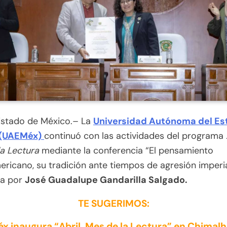
 Estado de México.– La
Universidad Autónoma del Es
 (UAEMéx)
continuó con las actividades del programa
a Lectura
mediante la conferencia “El pensamiento
ericano, su tradición ante tiempos de agresión imperia
da por
José Guadalupe Gandarilla Salgado.
TE SUGERIMOS:
x inaugura “Abril, Mes de la Lectura” en Chimal