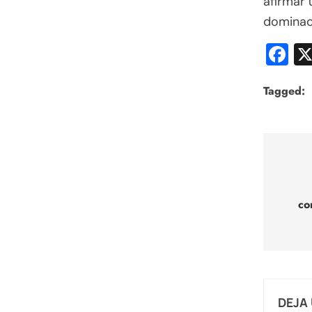
afirmar 
dominac
F
Tagged:
Nav
de
co
entr
DEJA