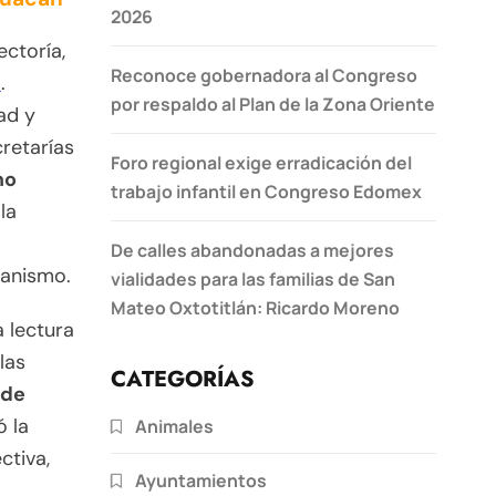
2026
ectoría,
Reconoce gobernadora al Congreso
o
.
por respaldo al Plan de la Zona Oriente
ad y
cretarías
Foro regional exige erradicación del
mo
trabajo infantil en Congreso Edomex
 la
De calles abandonadas a mejores
manismo.
vialidades para las familias de San
Mateo Oxtotitlán: Ricardo Moreno
a lectura
las
CATEGORÍAS
nde
ó la
Animales
ctiva,
Ayuntamientos