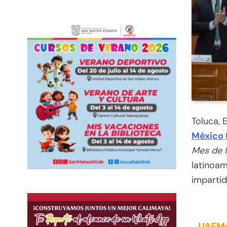
Toluca,
México
Mes de l
latinoam
imparti
UAEMé