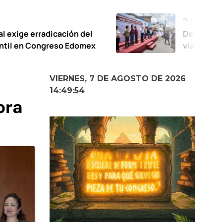
Agosto 6, 2026
ción del
De calles abandonadas a m
o Edomex
vialidades para las famili
Oxtotitlán: Ricardo Moren
VIERNES, 7 DE AGOSTO DE 2026
14:49:55
ora