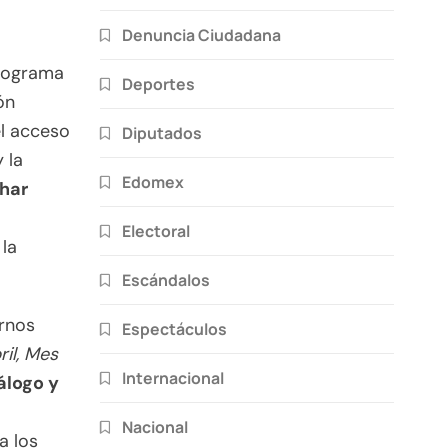
Denuncia Ciudadana
programa
Deportes
ón
el acceso
Diputados
 la
Edomex
har
Electoral
 la
Escándalos
ornos
Espectáculos
ril, Mes
Internacional
álogo y
Nacional
a los