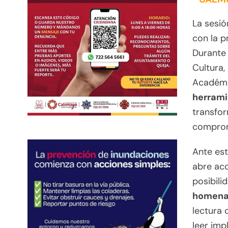
La sesió
con la p
Durante 
Cultura,
Académi
herrami
transfor
comprom
Ante est
abre acc
posibili
homenaj
lectura 
leer imp