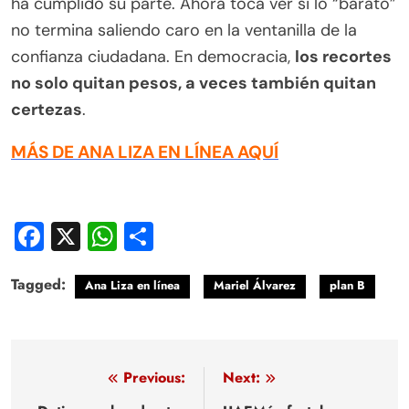
ha cumplido su parte. Ahora toca ver si lo “barato”
no termina saliendo caro en la ventanilla de la
confianza ciudadana. En democracia,
los recortes
no solo quitan pesos, a veces también quitan
certezas
.
MÁS DE ANA LIZA EN LÍNEA AQUÍ
Facebook
X
WhatsApp
Compartir
Tagged:
Ana Liza en línea
Mariel Álvarez
plan B
Navegación
Previous:
Next: