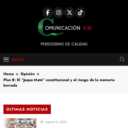
Skip
to
content
Comunicación
PERIODISMO DE CALIDAD
XXI
MENU
Home
Opinión
Plan B: El “Jaque Mate” constitucional y el riesgo de la memoria
borrada
ÚLTIMAS NOTICIAS
Agosto 6, 2026