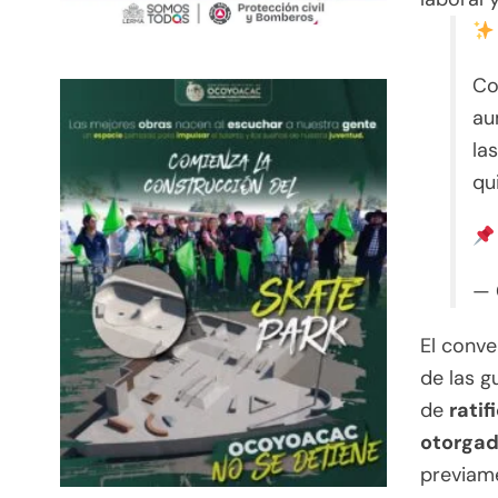
Co
au
la
qu
— 
El conve
de las g
de
ratif
otorgad
previame