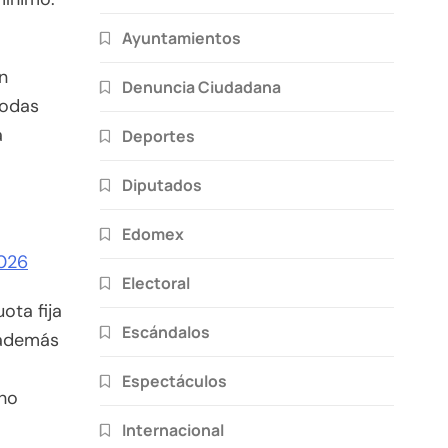
Ayuntamientos
n
Denuncia Ciudadana
todas
a
Deportes
Diputados
Edomex
2026
Electoral
ota fija
Escándalos
 además
Espectáculos
cho
Internacional