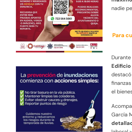
nadie pe
Para cu
Durante
Edificio
destacó 
finanzas
el biene
Acompañ
García M
detalla
laboral 