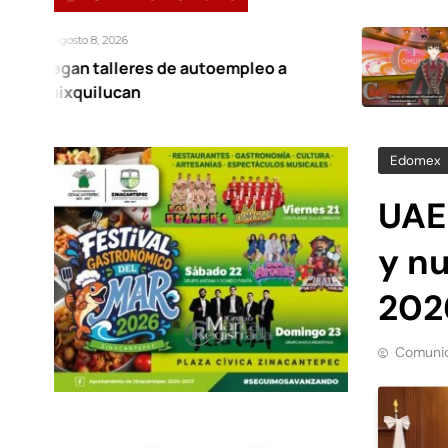
Agosto 7, 20
eres de autoempleo a
Noticiero
an
Edomex
UAE
y n
202
Comunic