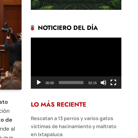
NOTICIERO DEL DÍA
Reproductor
de
vídeo
00:00
02:15
ato
LO MÁS RECIENTE
ción
Rescatan a 13 perros y varios gatos
o de
víctimas de hacinamiento y maltrato
nde al
en Ixtapaluca
a que