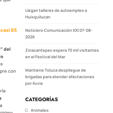
Llegan talleres de autoempleo a
Huixquilucan
 casi 85
Noticiero Comunicación XXI 07-08-
2026
” del
Zinacantepec espera 70 mil visitantes
do
en el Festival del Mar
as
Mantiene Toluca despliegue de
mpre con
brigadas para atender afectaciones
por lluvia
ría
a
CATEGORÍAS
ia
Animales
mínimo.