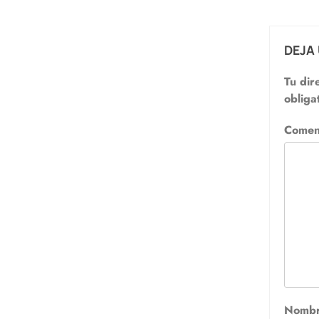
DEJA
Tu dir
obliga
Comen
Nomb