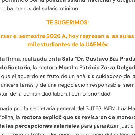
rciba menos del salario mínimo.
TE SUGERIMOS:
rsar el semestre 2026 A, hoy regresan a las aulas
mil estudiantes de la UAEMéx
la firma, realizada en la Sala “Dr. Gustavo Baz Prada
 de Rectoría
, la rectora
Martha Patricia Zarza Delga
que el acuerdo es fruto de un análisis cuidadoso de l
 universitarias y de una negociación responsable, sie
star de la comunidad laboral como prioridad.
ada por la secretaria general del SUTESUAEM, Luz Ma
olina, la
rectora explicó que se revisaron de maner
da las percepciones salariales
para garantizar justic
y que ningún trabajador quede por debajo del salario 