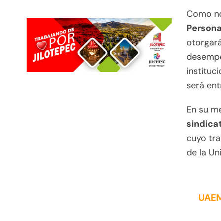
Como no
Persona
otorgar
desempeñ
instituc
será en
En su me
sindica
cuyo tra
de la Un
UAEM