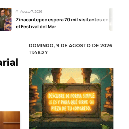
026
Agosto 7,
pec espera 70 mil visitantes en
Mantien
l del Mar
para ate
DOMINGO, 9 DE AGOSTO DE 2026
11:48:28
rial