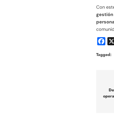
Con est
gestión
persona
comunida
F
Tagged:
Nav
de
De
opera
entr