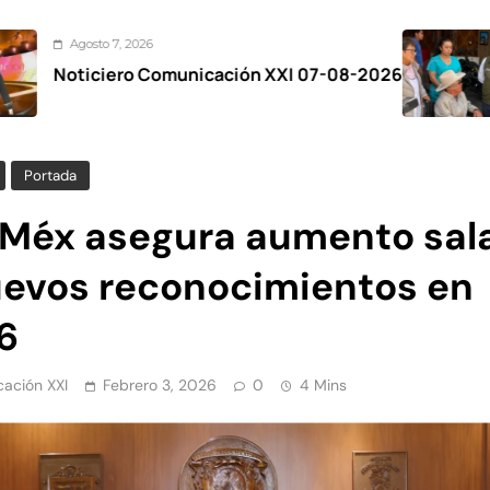
26
Agosto 7, 2
 Comunicación XXI 07-08-2026
Zinacante
el Festiva
Portada
Méx asegura aumento sala
uevos reconocimientos en
6
ación XXI
Febrero 3, 2026
0
4 Mins