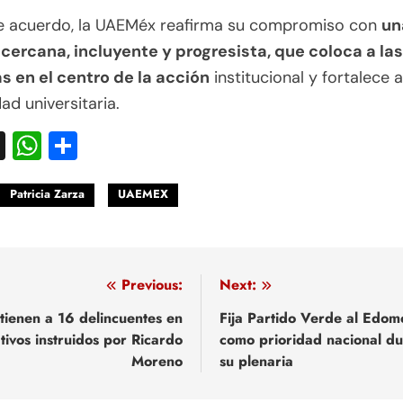
e acuerdo, la UAEMéx reafirma su compromiso con
un
 cercana, incluyente y progresista, que coloca a las
s en el centro de la acción
institucional y fortalece a
d universitaria.
acebook
X
WhatsApp
Compartir
Patricia Zarza
UAEMEX
egación
Previous:
Next:
tienen a 16 delincuentes en
Fija Partido Verde al Edom
tivos instruidos por Ricardo
como prioridad nacional du
adas
Moreno
su plenaria