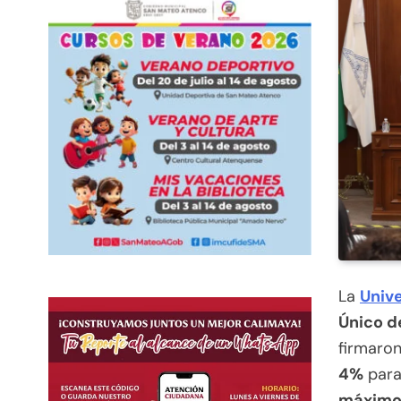
La
Univ
Único d
firmaron
4%
para
máximo 