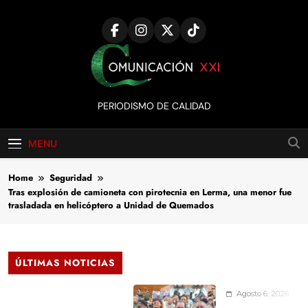
Skip
to
content
Comunicación
PERIODISMO DE CALIDAD
XXI
MENU
Home
Seguridad
Tras explosión de camioneta con pirotecnia en Lerma, una menor fue
trasladada en helicóptero a Unidad de Quemados
ÚLTIMAS NOTICIAS
Agosto 6, 2026