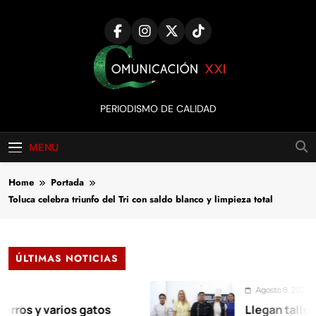
Skip
to
content
Comunicación
PERIODISMO DE CALIDAD
XXI
MENU
Home
Portada
Toluca celebra triunfo del Tri con saldo blanco y limpieza total
ÚLTIMAS NOTICIAS
Agosto 8, 2026
y varios gatos
Llegan talleres de 