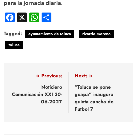
para la jornada diaria
.
Facebook
X
WhatsApp
Compartir
Tagged:
ayuntamiento de toluca
ricardo moreno
toluca
Navegación
Previous:
Next:
de
Noticiero
“Toluca se pone
Comunicación XXI 30-
guapa” inaugura
entradas
06-2027
quinta cancha de
Futbol 7