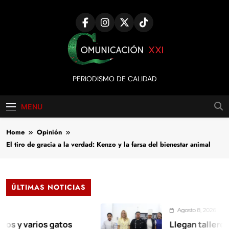
Skip
to
content
Comunicación
PERIODISMO DE CALIDAD
XXI
MENU
Home
Opinión
El tiro de gracia a la verdad: Kenzo y la farsa del bienestar animal
ÚLTIMAS NOTICIAS
Agosto 8, 2026
rios gatos
Llegan talleres de auto