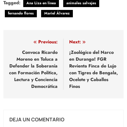
Tagged:
Ana Liza en línea
animales salvajes
fernando flores
Mariel Álvarez
Navegación
Previous:
Next:
de
Convoca Ricardo
¡Zoológico del Narco
Moreno en Toluca a
en Durango! FGR
entradas
Defender la Soberanía
Revienta Finca de Lujo
con Formación Política,
con Tigres de Bengala,
Lectura y Conciencia
Ocelote y Caballos
Democrática
Finos
DEJA UN COMENTARIO