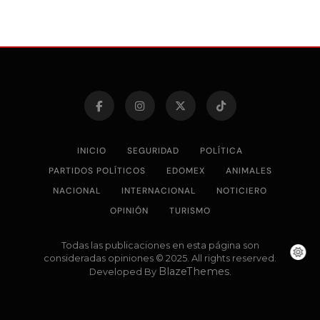
INICIO
SEGURIDAD
POLÍTICA
PARTIDOS POLÍTICOS
EDOMEX
ANIMALES
NACIONAL
INTERNACIONAL
NOTICIERO
OPINIÓN
TURISMO
Todas las publicaciones en esta página son
consideradas opiniones © 2025. All rights reserved.
BlazeThemes
Developed By
.