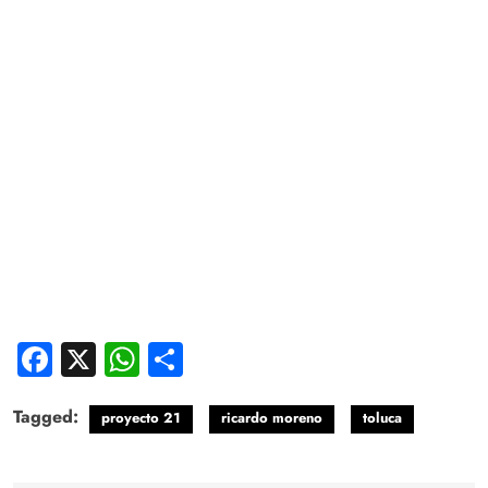
Facebook
X
WhatsApp
Compartir
Tagged:
proyecto 21
ricardo moreno
toluca