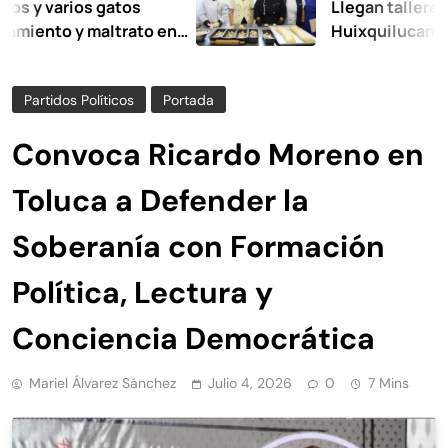
rios gatos
Llegan talleres de aut
 y maltrato en
Huixquilucan
Partidos Políticos
Portada
Convoca Ricardo Moreno en
Toluca a Defender la
Soberanía con Formación
Política, Lectura y
Conciencia Democrática
Mariel Álvarez Sánchez
Julio 4, 2026
0
7 Mins