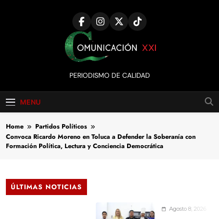
Skip
to
content
Comunicación
PERIODISMO DE CALIDAD
XXI
MENU
Home
Partidos Políticos
Convoca Ricardo Moreno en Toluca a Defender la Soberanía con
Formación Política, Lectura y Conciencia Democrática
ÚLTIMAS NOTICIAS
Agosto 8, 2026