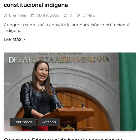
constitucional indígena
Eren Vilas
Abril 9, 2026
0
13 Mins
Congreso someterá a consulta la armonización constitucional
indígena
LEE MÁS
Diputados
Portada