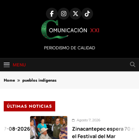
Skip
to
content
Comunicación
PERIODISMO DE CALIDAD
XXI
MENU
Home
pueblos indígenas
ÚLTIMAS NOTICIAS
Agosto 7, 2026
-2026
Zinacantepec espera 70 mil visitan
el Festival del Mar