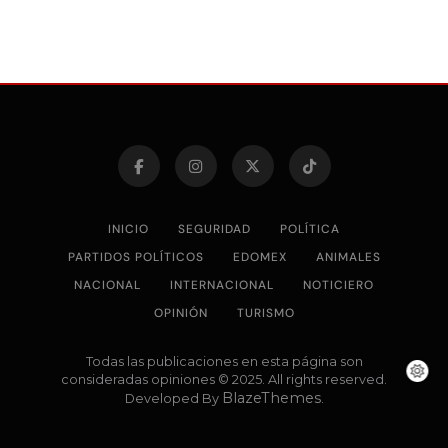
INICIO
SEGURIDAD
POLÍTICA
PARTIDOS POLÍTICOS
EDOMEX
ANIMALES
NACIONAL
INTERNACIONAL
NOTICIERO
OPINIÓN
TURISMO
Todas las publicaciones en esta página son
consideradas opiniones © 2025. All rights reserved.
BlazeThemes
Developed By
.