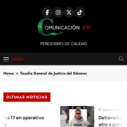
Skip
to
content
Comunicación
PERIODISMO DE CALIDAD
XXI
MENU
Home
fiscalia General de Justicia del Edomex
ÚLTIMAS NOTICIAS
Agosto 5, 2026
en operativo
Detienen a salvaje su
otro a golpes, junto