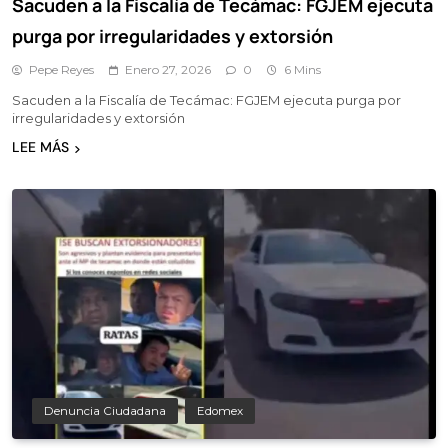
Sacuden a la Fiscalía de Tecámac: FGJEM ejecuta
purga por irregularidades y extorsión
Pepe Reyes
Enero 27, 2026
0
6 Mins
Sacuden a la Fiscalía de Tecámac: FGJEM ejecuta purga por
irregularidades y extorsión
LEE MÁS
Denuncia Ciudadana
Edomex