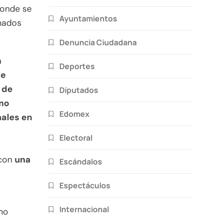
donde se
Ayuntamientos
onados
Denuncia Ciudadana
a
Deportes
de
7 de
Diputados
omo
Edomex
nales en
Electoral
 con
una
Escándalos
Espectáculos
Internacional
no