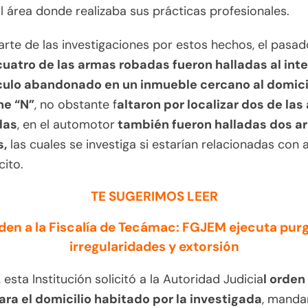
l área donde realizaba sus prácticas profesionales.
te de las investigaciones por estos hechos, el pasa
cuatro de las armas robadas fueron halladas al inte
culo abandonado en un inmueble cercano al domici
ne “N”
, no obstante f
altaron por localizar dos de la
das
, en el automotor
también fueron halladas dos a
s,
las cuales se investiga si estarían relacionadas con 
cito.
TE SUGERIMOS LEER
en a la Fiscalía de Tecámac: FGJEM ejecuta pur
irregularidades y extorsión
esta Institución solicitó a la Autoridad Judicia
l orden
ara el domicilio habitado por la investigada
, manda