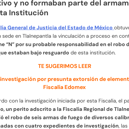
tivo y no formaban parte del arma
ta Institución
lía General de Justicia del Estado de México
obtuv
 sede en Tlalnepantla la vinculación a proceso en con
ne “N” por su probable responsabilidad en el robo d
ue estaban bajo resguardo
de esta institución.
TE SUGERIMOS LEER
investigación por presunta extorsión de element
Fiscalía Edomex
do con la investigación iniciada por esta Fiscalía, el 
, un perito adscrito a la Fiscalía Regional de Tlaln
ó el robo de seis armas de fuego de diversos calib
nadas con cuatro expedientes de investigación
, la