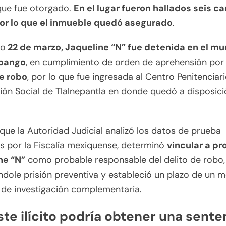
 que fue otorgado.
En el lugar fueron hallados seis c
or lo que el inmueble quedó asegurado
.
do
22 de marzo, Jaqueline “N” fue detenida en el mu
pango
, en cumplimiento de orden de aprehensión por 
de robo
, por lo que fue ingresada al Centro Penitenciar
ión Social de Tlalnepantla en donde quedó a disposic
que la Autoridad Judicial analizó los datos de prueba
s por la Fiscalía mexiquense, determinó
vincular a pr
ne “N”
como probable responsable del delito de robo,
dole prisión preventiva y estableció un plazo de un 
e de investigación complementaria.
te ilícito
podría obtener una sente