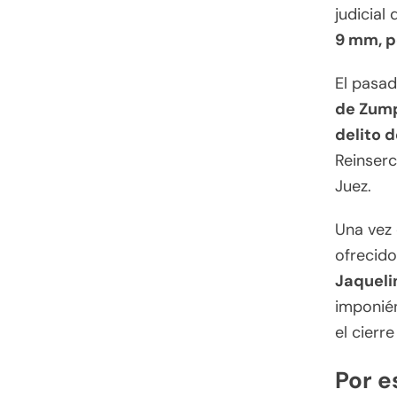
judicial
9 mm, p
El pasa
de Zum
delito 
Reinserc
Juez.
Una vez 
ofrecido
Jaqueli
imponién
el cierr
Por es