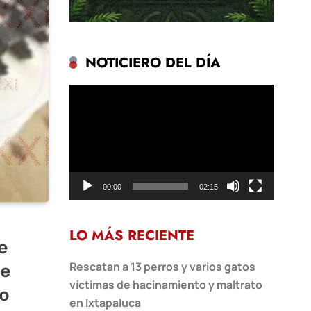
NOTICIERO DEL DÍA
Reproductor
de
vídeo
00:00
02:15
LO MÁS RECIENTE
e
se
Rescatan a 13 perros y varios gatos
víctimas de hacinamiento y maltrato
ho
en Ixtapaluca