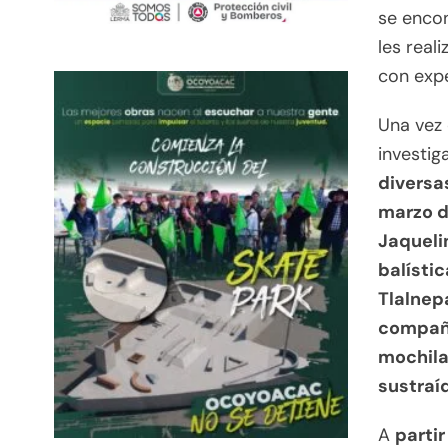
se encon
les real
con expe
Una vez 
investig
diversa
marzo d
Jaqueli
balístic
Tlalnep
compañí
mochila
sustraí
A
partir