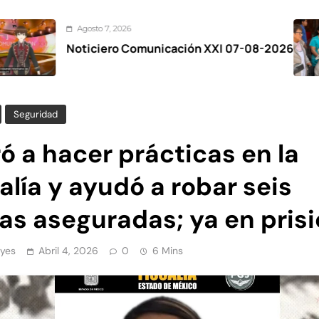
sto 7, 2026
Ag
ciero Comunicación XXI 07-08-2026
Zin
el 
Seguridad
ó a hacer prácticas en la
alía y ayudó a robar seis
as aseguradas; ya en pris
yes
Abril 4, 2026
0
6 Mins