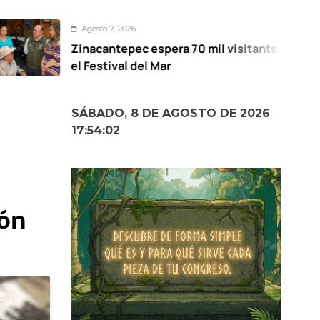
osto 7, 2026
acantepec espera 70 mil visitantes en
M
Festival del Mar
pa
SÁBADO, 8 DE AGOSTO DE 2026
17:54:03
ión