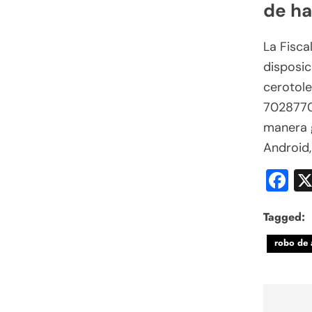
de ha
La Fisca
disposic
cerotol
7028770,
manera g
Android,
F
Tagged:
robo de