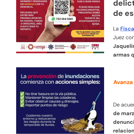
delic
de es
La
Fisca
Juez con
Jaqueli
armas q
Avanza 
De acuer
de marzo
denunci
relacio