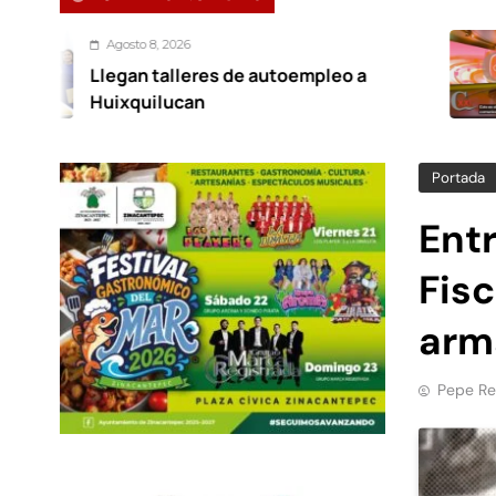
o 8, 2026
Ago
n talleres de autoempleo a
Noti
uilucan
Portada
Entr
Fisc
arm
Pepe Re