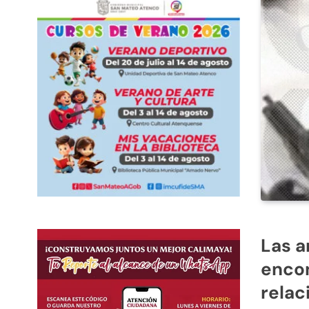
Las a
enco
relac