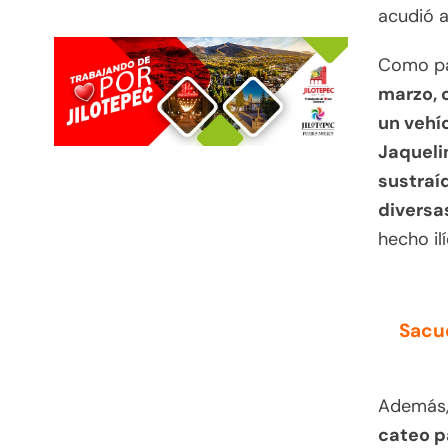
acudió a
Como par
marzo, 
un vehí
Jaqueli
sustraí
diversa
hecho ilí
Sacud
Además, 
cateo p