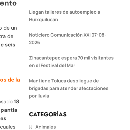
mento
Llegan talleres de autoempleo a
Huixquilucan
o de un
Noticiero Comunicación XXI 07-08-
tra de
2026
e seis
Zinacantepec espera 70 mil visitantes
en el Festival del Mar
os de la
Mantiene Toluca despliegue de
brigadas para atender afectaciones
por lluvia
pasado
18
epantla
CATEGORÍAS
res
s cuales
Animales