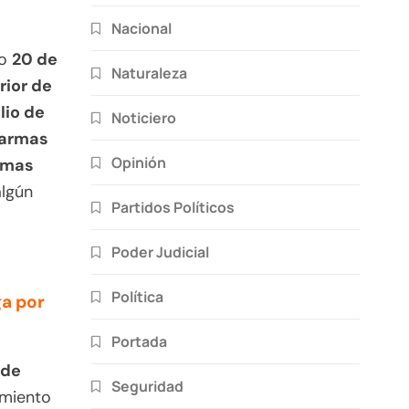
Nacional
do
20 de
Naturaleza
rior de
lio de
Noticiero
s armas
Opinión
rmas
algún
Partidos Políticos
Poder Judicial
Política
ga por
Portada
 de
Seguridad
miento