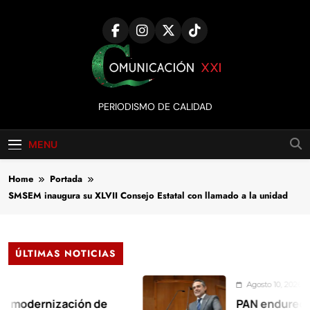
Skip
to
content
Comunicación
PERIODISMO DE CALIDAD
XXI
MENU
Home
Portada
SMSEM inaugura su XLVII Consejo Estatal con llamado a la unidad
ÚLTIMAS NOTICIAS
Agosto 10, 2026
rnización de
PAN endurece sancio