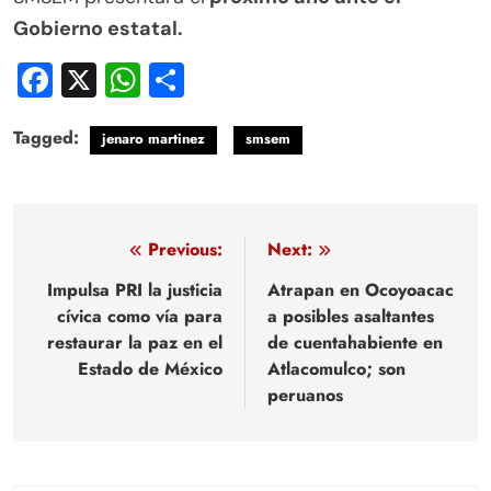
Gobierno estatal.
Facebook
X
WhatsApp
Compartir
Tagged:
jenaro martinez
smsem
Navegación
Previous:
Next:
de
Impulsa PRI la justicia
Atrapan en Ocoyoacac
cívica como vía para
a posibles asaltantes
entradas
restaurar la paz en el
de cuentahabiente en
Estado de México
Atlacomulco; son
peruanos