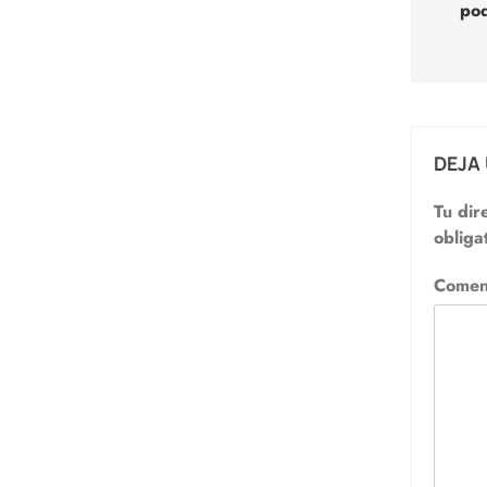
pod
entr
DEJA
Tu dir
obliga
Comen