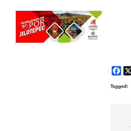
F
Tagged:
Nav
de