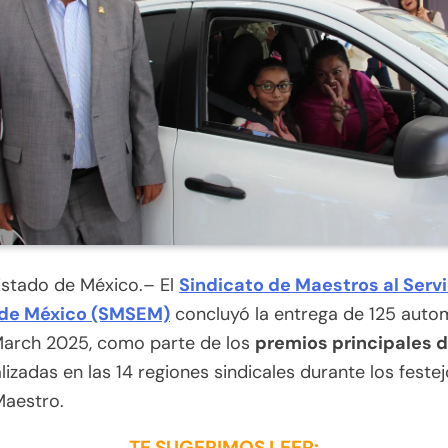
Estado de México.– El
Sindicato de Maestros al Servi
de México (SMSEM)
concluyó la entrega de 125 auto
March 2025, como parte de los
premios principales d
lizadas en las 14 regiones sindicales durante los festej
Maestro.
TE SUGERIMOS LEER: