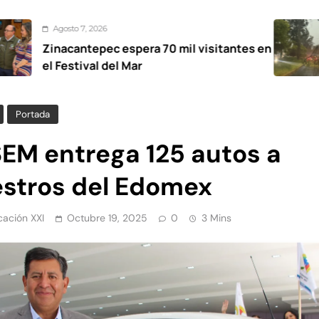
2026
Agosto 
epec espera 70 mil visitantes en
Mantien
al del Mar
para at
Portada
EM entrega 125 autos a
stros del Edomex
ación XXI
Octubre 19, 2025
0
3 Mins