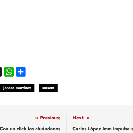
acebook
X
WhatsApp
Compartir
jenaro martinez
smsem
egación
Previous:
Next:
Con un click los ciudadanos
Carlos López Imm impulsa 