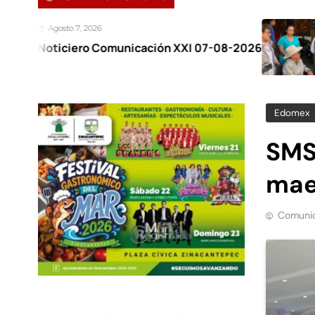
026
Agosto 7, 
o Comunicación XXI 07-08-2026
Zinacant
el Festiv
Edomex
SMS
mae
Comunic