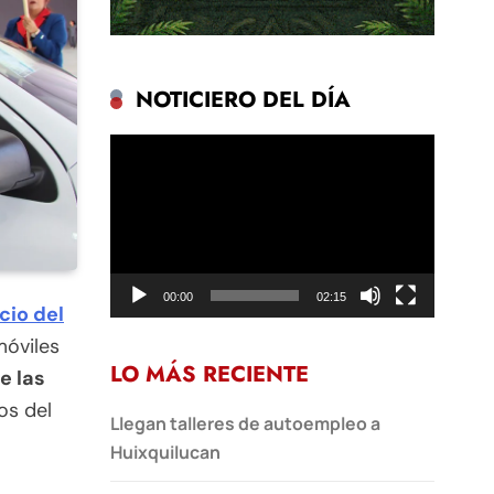
NOTICIERO DEL DÍA
Reproductor
de
vídeo
00:00
02:15
cio del
móviles
LO MÁS RECIENTE
e las
os del
Llegan talleres de autoempleo a
Huixquilucan