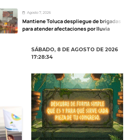
7, 2026
Agost
e Toluca despliegue de brigadas
Nancy
ender afectaciones por lluvia
Ocoyo
SÁBADO, 8 DE AGOSTO DE 2026
17:28:35