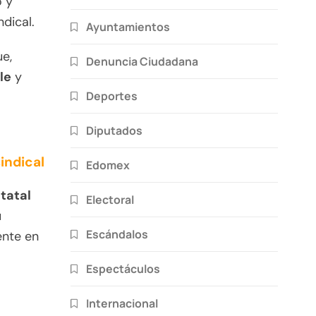
o y
dical.
Ayuntamientos
ue,
Denuncia Ciudadana
le
y
Deportes
Diputados
indical
Edomex
tatal
Electoral
u
Escándalos
ente en
Espectáculos
Internacional