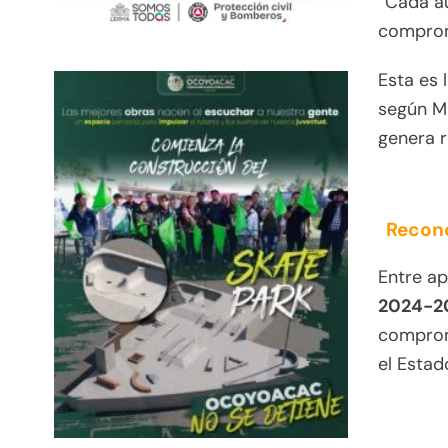
“Cada au
compromi
Esta es 
según M
genera r
Recono
Entre a
2024-20
compromi
el Estad