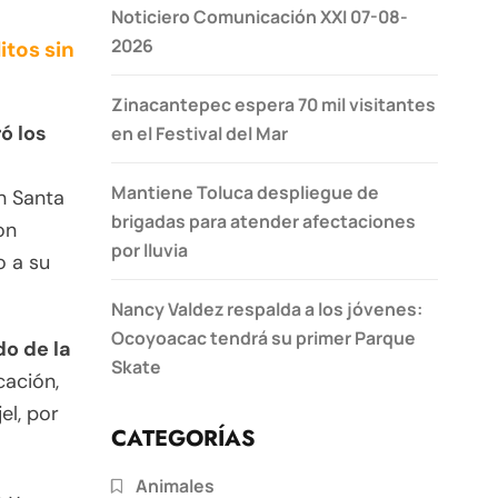
Noticiero Comunicación XXI 07-08-
2026
itos sin
Zinacantepec espera 70 mil visitantes
ó los
en el Festival del Mar
Mantiene Toluca despliegue de
en Santa
brigadas para atender afectaciones
on
por lluvia
o a su
Nancy Valdez respalda a los jóvenes:
Ocoyoacac tendrá su primer Parque
do de la
Skate
cación,
el, por
CATEGORÍAS
Animales