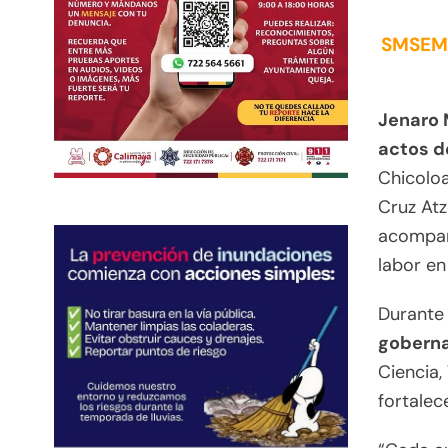
SMSEM f
Jenaro 
actos d
Chicoloa
Cruz Atz
acompaña
labor en
Durante 
goberna
Ciencia,
fortalec