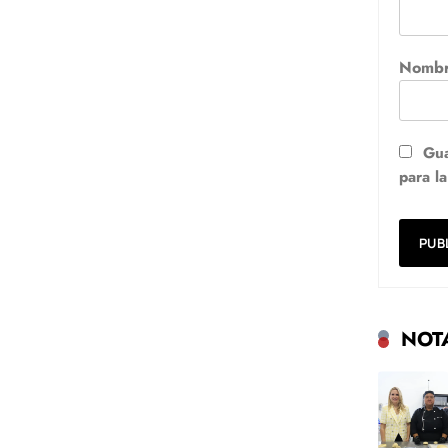
Nomb
Gua
para l
NOT