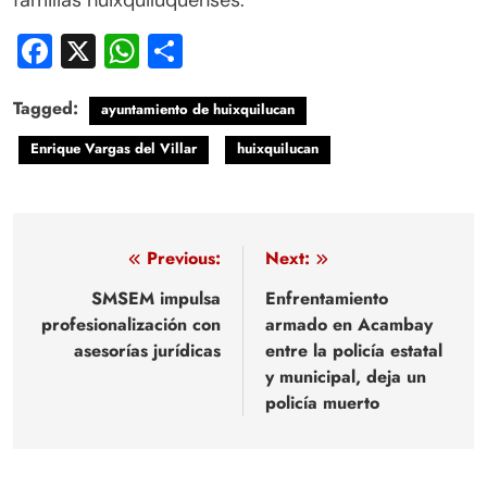
familias huixquiluquenses.
Facebook
X
WhatsApp
Compartir
Tagged:
ayuntamiento de huixquilucan
Enrique Vargas del Villar
huixquilucan
Navegación
Previous:
Next:
de
SMSEM impulsa
Enfrentamiento
profesionalización con
armado en Acambay
entradas
asesorías jurídicas
entre la policía estatal
y municipal, deja un
policía muerto