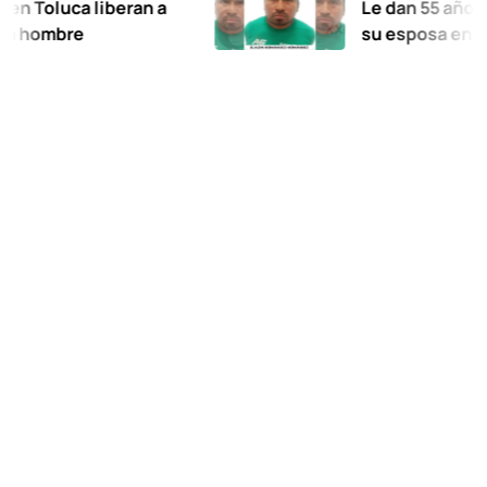
uca liberan a
Le dan 55 años de prisi
re
su esposa en Xalatlac