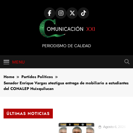
Skip
to
content
Comunicación
PERIODISMO DE CALIDAD
XXI
MENU
Home
Partidos Políticos
Senador Enrique Vargas atestigua entrega de mobiliario a estudiantes
del CONALEP Huixquilucan
ÚLTIMAS NOTICIAS
Agosto 6, 2026