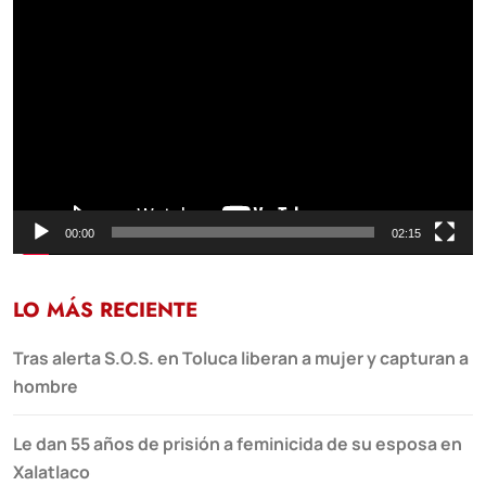
Reproductor
de
vídeo
00:00
02:15
LO MÁS RECIENTE
Tras alerta S.O.S. en Toluca liberan a mujer y capturan a
hombre
Le dan 55 años de prisión a feminicida de su esposa en
Xalatlaco