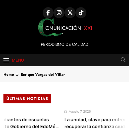
Skip
to
content
Comunicación
PERIODISMO DE CALIDAD
XXI
MENU
Home
Enrique Vargas del Villar
ÚLTIMAS NOTICIAS
Agosto 7, 2026
 de escuelas
La unidad, clave para enfrentar los reto
ierno del EdoMéx
recuperar la confianza ciudadana: