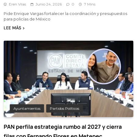
Eren Vilas
Junio 24, 2026
0
7 Mins
Pide Enrique Vargas fortalecer la coordinación y presupuestos
para policías de México
LEE MÁS
Ayuntamientos
Partidos Políticos
PAN perfila estrategia rumbo al 2027 y cierra
filas con Fernando Flores en Metepec