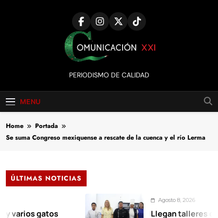
Skip
to
content
Comunicación
PERIODISMO DE CALIDAD
XXI
MENU
Home
Portada
Se suma Congreso mexiquense a rescate de la cuenca y el río Lerma
ÚLTIMAS NOTICIAS
Agosto 8, 2026
s gatos
Llegan talleres de autoem