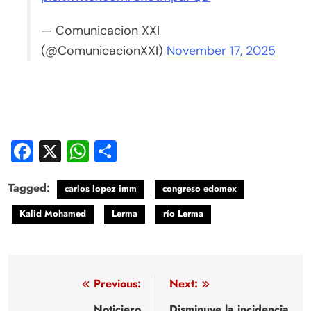
— Comunicacion XXI
(@ComunicacionXXI)
November 17, 2025
Facebook
X
WhatsApp
Compartir
Tagged:
carlos lopez imm
congreso edomex
Kalid Mohamed
Lerma
río Lerma
Navegación
Previous:
Next:
Noticiero
Disminuye la incidencia