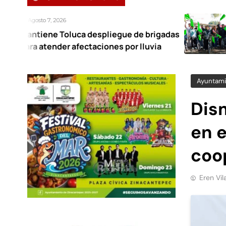
26
Agosto 7, 
oluca despliegue de brigadas
Nancy Val
er afectaciones por lluvia
Ocoyoaca
Ayuntami
Dism
en e
coo
Eren Vil