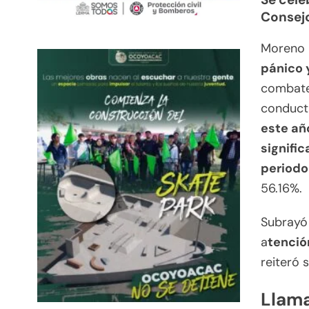
Consejo
Moreno B
pánico 
combate
conducta
este año
signifi
periodo 
56.16%.
Subrayó 
a
tenció
reiteró 
Llama