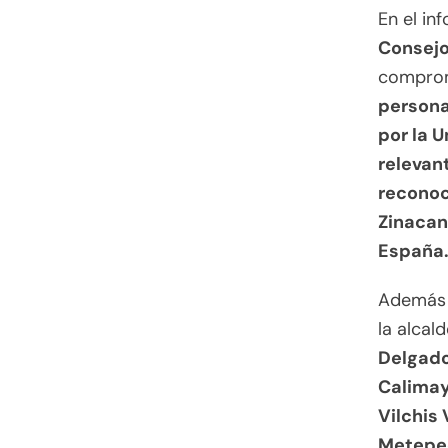
En el in
Consejo
compromi
persona
por la 
relevant
reconoc
Zinacan
España
Además d
la alcal
Delgado
Calimay
Vilchis
Metepe