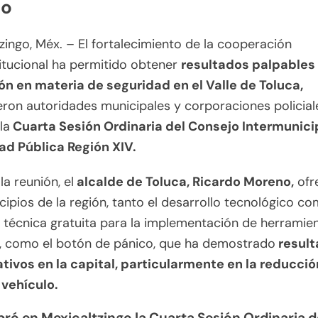
co
zingo, Méx. – El fortalecimiento de la cooperación
titucional ha permitido obtener
resultados palpables 
ón en materia de seguridad en el Valle de Toluca,
eron autoridades municipales y corporaciones policial
la
Cuarta Sesión Ordinaria del Consejo Intermunici
ad Pública Región XIV.
la reunión, el
alcalde de Toluca, Ricardo Moreno,
ofr
cipios de la región, tanto el desarrollo tecnológico co
 técnica gratuita para la implementación de herramie
s, como el botón de pánico, que ha demostrado
result
ativos en la capital, particularmente en la reducció
 vehículo.
bró en Mexicaltzingo la Cuarta Sesión Ordinaria d