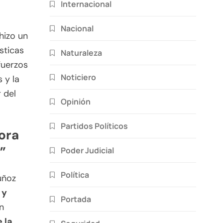
Internacional
Nacional
hizo un
sticas
Naturaleza
fuerzos
Noticiero
 y la
 del
Opinión
Partidos Políticos
ora
”
Poder Judicial
Política
uñoz
 y
Portada
n
 la