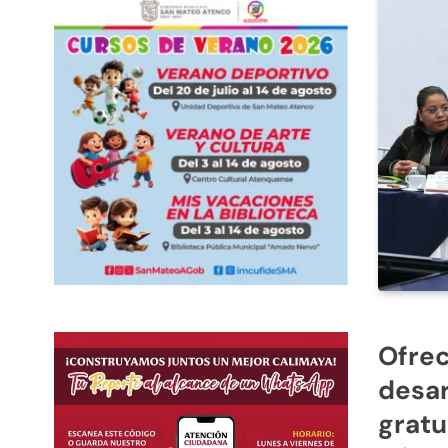
Ofrec
desar
gratu