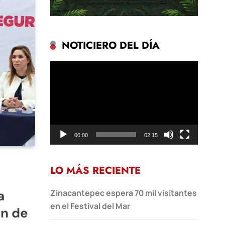
NOTICIERO DEL DÍA
Reproductor
de
vídeo
00:00
02:15
LO MÁS RECIENTE
a
Zinacantepec espera 70 mil visitantes
en el Festival del Mar
ón de