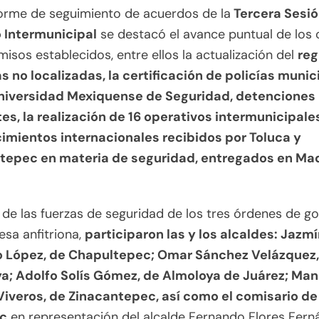
forme de seguimiento de acuerdos de la
Tercera Sesió
 Intermunicipal
se destacó el avance puntual de los
sos establecidos, entre ellos la actualización del
reg
s no localizadas, la certificación de policías munic
Universidad Mexiquense de Seguridad, detenciones
es, la realización de 16 operativos intermunicipales
imientos internacionales recibidos por Toluca y
tepec en materia de seguridad, entregados en Mad
.
e las fuerzas de seguridad de los tres órdenes de go
desa anfitriona,
participaron las y los alcaldes: Jazm
 López, de Chapultepec; Omar Sánchez Velázquez,
a; Adolfo Solís Gómez, de Almoloya de Juárez; Man
 Viveros, de Zinacantepec, así como el comisario de
c
en representación del alcalde Fernando Flores Fern