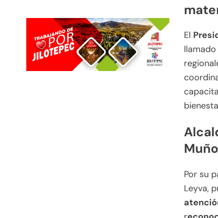
mater
El
Presi
llamado 
regional
coordina
capacita
bienesta
Alcal
Muñoz
Por su p
Leyva, 
atenció
r
econoci