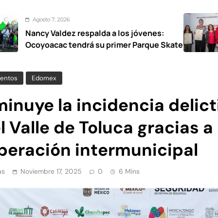
2026
Agosto 7
dez respalda a los jóvenes:
UAEMéx 
c tendrá su primer Parque Skate
narrati
entos
Edomex
inuye la incidencia delict
l Valle de Toluca gracias a 
peración intermunicipal
as
Noviembre 17, 2025
0
6 Mins