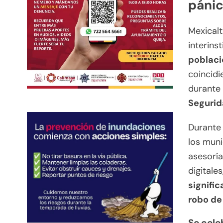
páni
Mexicalt
interins
poblaci
coincidi
durante 
Segurid
Durante 
los muni
asesoría
digitale
signific
robo de
Se cele