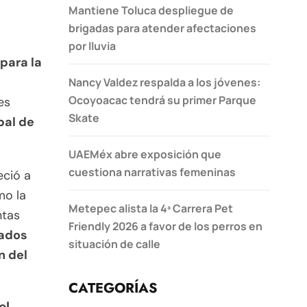
Mantiene Toluca despliegue de
brigadas para atender afectaciones
por lluvia
para la
Nancy Valdez respalda a los jóvenes:
Ocoyoacac tendrá su primer Parque
es
Skate
pal de
UAEMéx abre exposición que
cuestiona narrativas femeninas
eció a
mo la
Metepec alista la 4ª Carrera Pet
ntas
Friendly 2026 a favor de los perros en
ados
situación de calle
n del
CATEGORÍAS
el