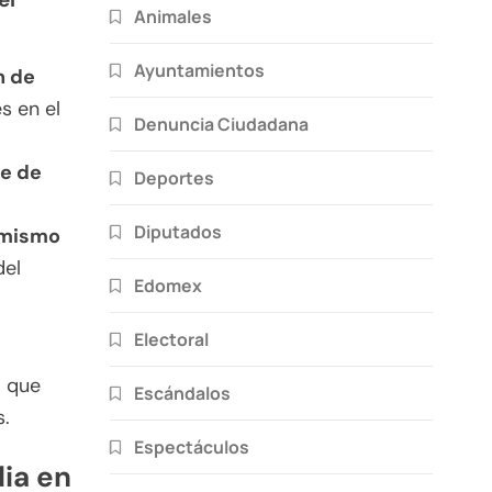
Animales
Ayuntamientos
n de
s en el
Denuncia Ciudadana
e de
Deportes
Diputados
l mismo
del
Edomex
Electoral
o que
Escándalos
s.
Espectáculos
dia en