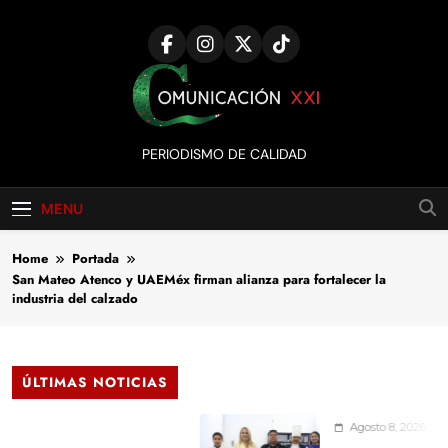
Skip
to
content
Comunicación
PERIODISMO DE CALIDAD
XXI
MENU
Home
Portada
San Mateo Atenco y UAEMéx firman alianza para fortalecer la
industria del calzado
ÚLTIMAS NOTICIAS
Agosto 8, 2026