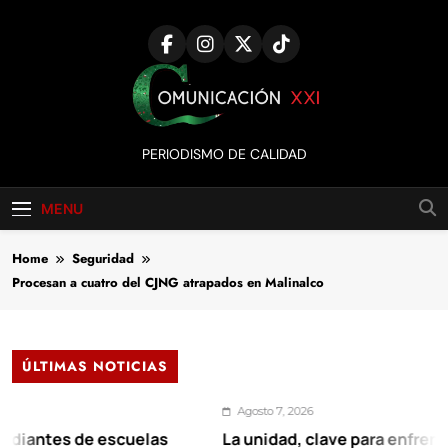
Skip
to
content
Comunicación
PERIODISMO DE CALIDAD
XXI
MENU
Home
Seguridad
Procesan a cuatro del CJNG atrapados en Malinalco
ÚLTIMAS NOTICIAS
Agosto 7, 2026
es de escuelas
La unidad, clave para enfrentar los re