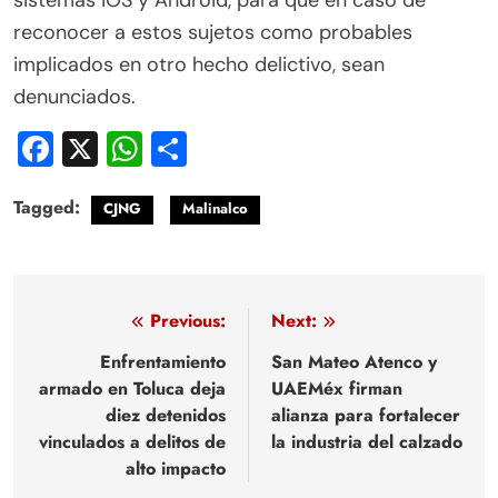
sistemas iOS y Android, para que en caso de
reconocer a estos sujetos como probables
implicados en otro hecho delictivo, sean
denunciados.
Facebook
X
WhatsApp
Compartir
Tagged:
CJNG
Malinalco
Navegación
Previous:
Next:
de
Enfrentamiento
San Mateo Atenco y
armado en Toluca deja
UAEMéx firman
entradas
diez detenidos
alianza para fortalecer
vinculados a delitos de
la industria del calzado
alto impacto