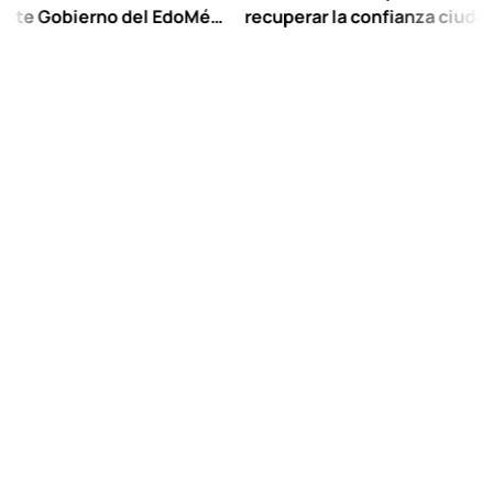
obierno del EdoMéx
recuperar la confianza ciudadana:
eescolar hasta
Chuayffet