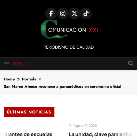
Skip
to
content
Comunicación
PERIODISMO DE CALIDAD
XXI
MENU
Home
Portada
San Mateo Atenco reconoce a paramédicos en ceremonia oficial
ÚLTIMAS NOTICIAS
Agosto 7, 2026
tes de escuelas
La unidad, clave para enfrentar los 