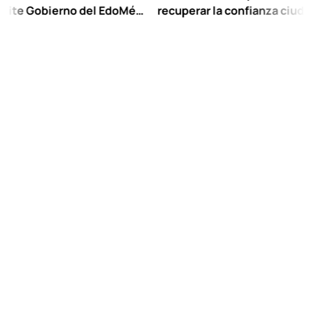
Gobierno del EdoMéx
recuperar la confianza ciudadana:
reescolar hasta
Chuayffet