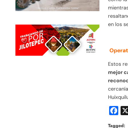
mientras
resaltan
en los s
Operat
Estos r
mejor c
reconoc
cercanía
Huixquil
F
Tagged: