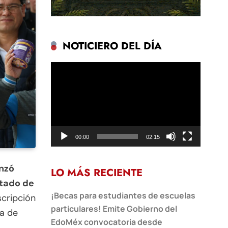
NOTICIERO DEL DÍA
Reproductor
de
vídeo
00:00
02:15
nzó
LO MÁS RECIENTE
stado de
¡Becas para estudiantes de escuelas
scripción
particulares! Emite Gobierno del
sa de
EdoMéx convocatoria desde