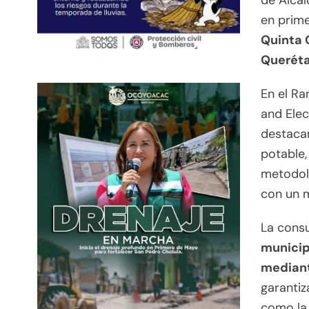
de Alcal
en prime
Quinta 
Queréta
En el R
and Elec
destacan
potable,
metodolo
con un m
La cons
municip
mediant
garantiz
como la 