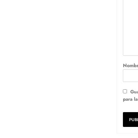
Nomb
Gua
para l