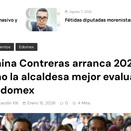
Agosto 7, 2026
Fétidas diputadas morenistas
entos
Edomex
ina Contreras arranca 20
o la alcaldesa mejor eval
Edomex
ación XXI
Enero 15, 2026
0
4 Mins