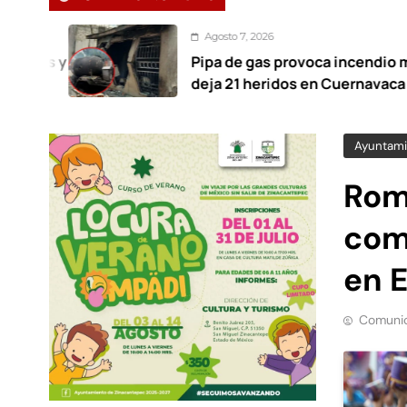
Agosto 7, 2026
Pipa de gas provoca incendio masivo y
deja 21 heridos en Cuernavaca
Ayuntami
Rom
com
en 
Comunic