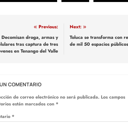
egación
Previous:
Next:
Decomisan droga, armas y
Toluca se transforma con r
lulares tras captura de tres
de mil 50 espacios público
adas
óvenes en Tenango del Valle
 UN COMENTARIO
ección de correo electrónico no será publicada.
Los campos
torios están marcados con
*
tario
*