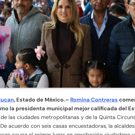
lucan
, Estado de México.–
Romina Contreras
come
mo la presidenta municipal mejor calificada del E
de las ciudades metropolitanas y de la Quinta Circun
 De acuerdo con seis casas encuestadoras, la alcalde
ucan ocupa el primer lugar en aprobación ciudadana y