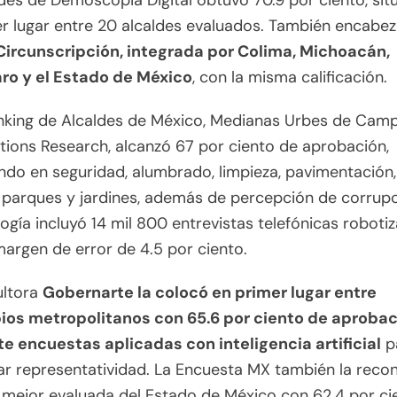
des de Demoscopia Digital obtuvo 70.9 por ciento, si
r lugar entre 20 alcaldes evaluados. También encabez
Circunscripción, integrada por Colima, Michoacán,
ro y el Estado de México
, con la misma calificación.
anking de Alcaldes de México, Medianas Urbes de Cam
tions Research, alcanzó 67 por ciento de aprobación,
do en seguridad, alumbrado, limpieza, pavimentación
 parques y jardines, además de percepción de corrupc
gía incluyó 14 mil 800 entrevistas telefónicas roboti
argen de error de 4.5 por ciento.
ultora
Gobernarte la colocó en primer lugar entre
ios metropolitanos con 65.6 por ciento de aprobac
e encuestas aplicadas con inteligencia artificial
p
ar representatividad. La Encuesta MX también la reco
mejor evaluada del Estado de México con 62.4 por ci