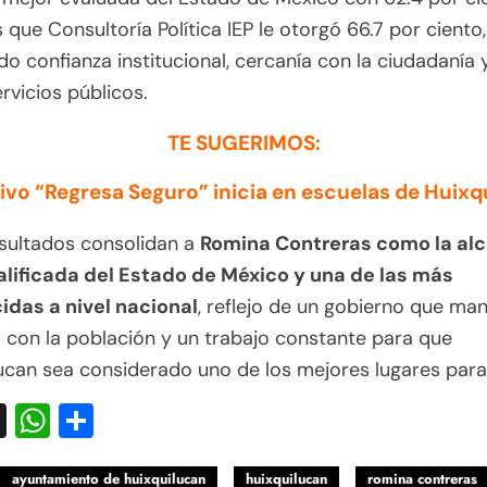
 que Consultoría Política IEP le otorgó 66.7 por ciento,
do confianza institucional, cercanía con la ciudadanía 
ervicios públicos.
TE SUGERIMOS:
ivo “Regresa Seguro” inicia en escuelas de Huixq
esultados consolidan a
Romina Contreras como la al
alificada del Estado de México y una de las más
idas a nivel nacional
, reflejo de un gobierno que ma
 con la población y un trabajo constante para que
ucan sea considerado uno de los mejores lugares para v
acebook
X
WhatsApp
Compartir
ayuntamiento de huixquilucan
huixquilucan
romina contreras