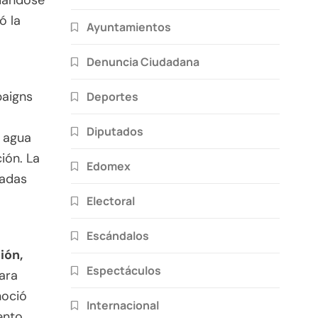
tuándose
ó la
Ayuntamientos
Denuncia Ciudadana
paigns
Deportes
Diputados
, agua
ión. La
Edomex
zadas
Electoral
Escándalos
ión,
Espectáculos
ara
noció
Internacional
ento,