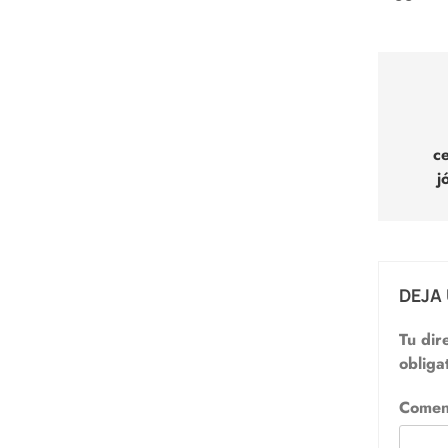
Nav
de
ce
entr
j
DEJA
Tu dir
obliga
Comen