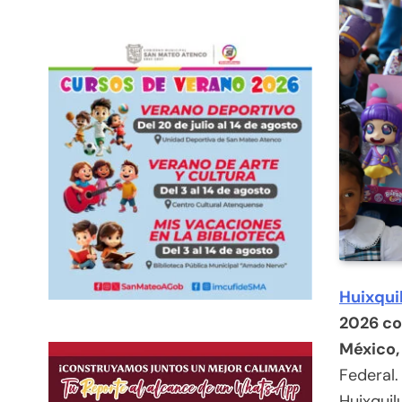
Huixqui
2026 co
México,
Federal.
Huixquil