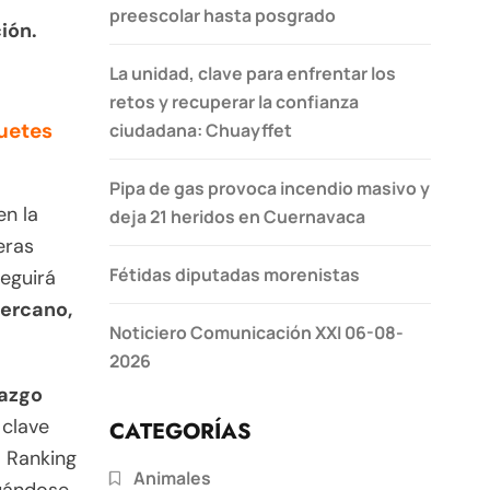
preescolar hasta posgrado
ión.
La unidad, clave para enfrentar los
retos y recuperar la confianza
uetes
ciudadana: Chuayffet
Pipa de gas provoca incendio masivo y
en la
deja 21 heridos en Cuernavaca
eras
Fétidas diputadas morenistas
eguirá
cercano,
Noticiero Comunicación XXI 06-08-
2026
razgo
 clave
CATEGORÍAS
l Ranking
Animales