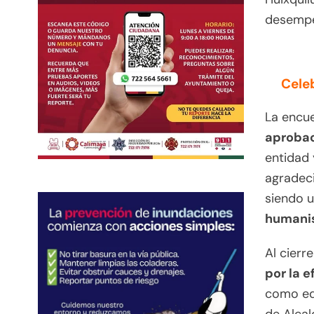
desemp
Cele
La encu
aprobac
entidad 
agradeci
siendo u
humanis
Al cierr
por la e
como edu