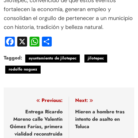
Jilotepec, convencido de que estos eventos
fortalecen la economía, generan empleo y
consolidan el orgullo de pertenecer a un municipio
con historia, tradición y belleza natural.
Facebook
X
WhatsApp
Compartir
Tagged:
ayuntamiento de jilotepec
jilotepec
rodolfo noguez
Navegación
Previous:
Next:
de
Entrega Ricardo
Hieren a hombre tras
Moreno calle Valentín
intento de asalto en
entradas
Gómez Farías, primera
Toluca
vialidad reconstruida