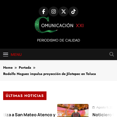
Skip
to
content
Comunicación
PERIODISMO DE CALIDAD
XXI
MENU
Home
Portada
Rodolfo Noguez impulsa proyección de Jilotepec en Toluca
ÚLTIMAS NOTICIAS
Agosto 9, 2026
 a San Mateo Atenco y
Noticiero Comunic