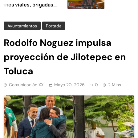
iales; brigadas
 en la limpieza y
Ayuntamientos
Portada
Rodolfo Noguez impulsa
proyección de Jilotepec en
Toluca
Comunicación XXI
Mayo 20, 2026
0
2 Mins