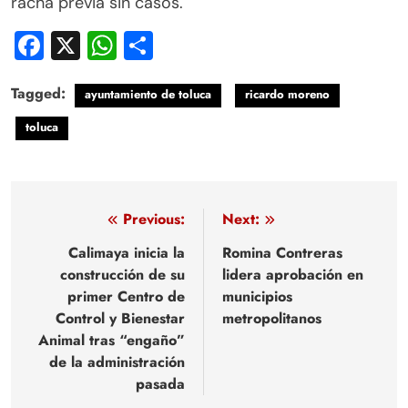
racha previa sin casos.
Facebook
X
WhatsApp
Compartir
Tagged:
ayuntamiento de toluca
ricardo moreno
toluca
Navegación
Previous:
Next:
de
Calimaya inicia la
Romina Contreras
construcción de su
lidera aprobación en
entradas
primer Centro de
municipios
Control y Bienestar
metropolitanos
Animal tras “engaño”
de la administración
pasada