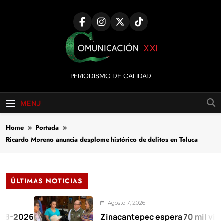
Skip
to
content
Comunicación
PERIODISMO DE CALIDAD
XXI
MENU
Home
Portada
Ricardo Moreno anuncia desplome histórico de delitos en Toluca
ÚLTIMAS NOTICIAS
Agosto 7, 2026
26
Zinacantepec espera 70 mil visitantes