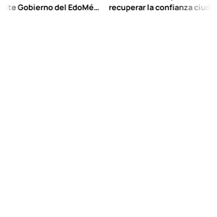
obierno del EdoMéx
recuperar la confianza ciudadana:
eescolar hasta
Chuayffet