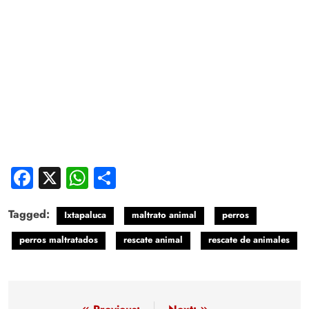
Facebook
X
WhatsApp
Compartir
Tagged:
Ixtapaluca
maltrato animal
perros
perros maltratados
rescate animal
rescate de animales