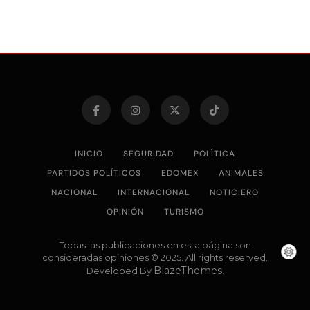
INICIO
SEGURIDAD
POLÍTICA
PARTIDOS POLÍTICOS
EDOMEX
ANIMALES
NACIONAL
INTERNACIONAL
NOTICIERO
OPINIÓN
TURISMO
Todas las publicaciones en esta página son
consideradas opiniones © 2025. All rights reserved.
BlazeThemes
Developed By
.