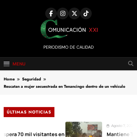
Skip
to
content
Comunicación
PERIODISMO DE CALIDAD
XXI
MENU
Home
Seguridad
Rescatan a mujer secuestrada en Tenancingo dentro de un vehículo
ÚLTIMAS NOTICIAS
Agosto 7, 2026
70 mil visitantes en
Mantiene Toluca de