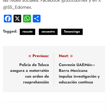
las redes sociales: Facebook @SS.Edomex y en X
@SS_Edomex.
Facebook
X
WhatsApp
Compartir
Tagged:
rescate
secuestro
Tenancingo
Navegación
Previous:
Next:
de
Policía de Toluca
Convenio UAEMéx–
asegura a motorratón
Barra Mexicana
entradas
con orden de
impulsa investigación y
reaprehensión
educación continua