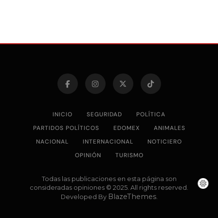
INICIO
SEGURIDAD
POLÍTICA
PARTIDOS POLÍTICOS
EDOMEX
ANIMALES
NACIONAL
INTERNACIONAL
NOTICIERO
OPINIÓN
TURISMO
Todas las publicaciones en esta página son
consideradas opiniones © 2025. All rights reserved.
BlazeThemes
Developed By
.