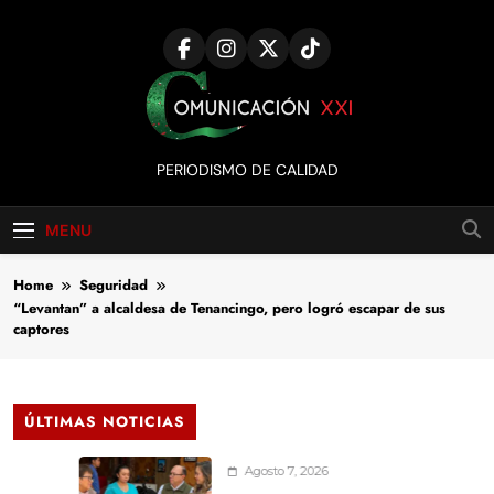
Skip
to
content
Comunicación
PERIODISMO DE CALIDAD
XXI
MENU
Home
Seguridad
“Levantan” a alcaldesa de Tenancingo, pero logró escapar de sus
captores
ÚLTIMAS NOTICIAS
Agosto 7, 2026