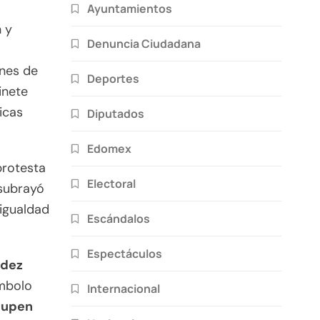
Ayuntamientos
 y
Denuncia Ciudadana
ones de
Deportes
inete
ticas
Diputados
Edomex
protesta
Electoral
 subrayó
 igualdad
Escándalos
Espectáculos
ndez
ímbolo
Internacional
cupen