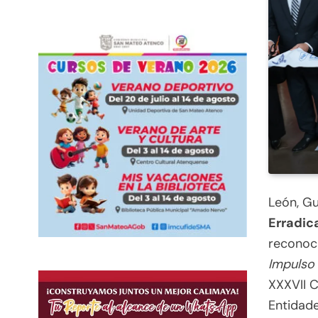
León, G
Erradica
reconoc
Impulso 
XXXVII C
Entidad