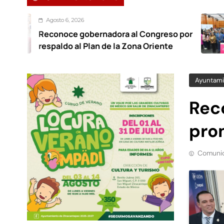
o 6, 2026
Ago
oce gobernadora al Congreso por
Foro
do al Plan de la Zona Oriente
trab
Ayuntami
Rec
pro
Comunic