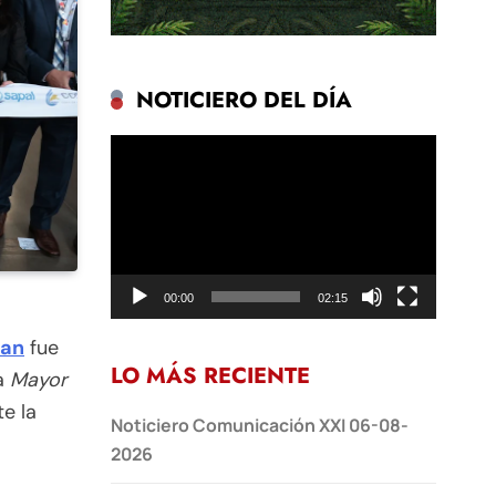
NOTICIERO DEL DÍA
Reproductor
de
vídeo
00:00
02:15
can
fue
LO MÁS RECIENTE
ía
Mayor
te la
Noticiero Comunicación XXI 06-08-
2026