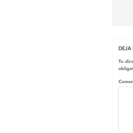
de
entr
DEJA
Tu dir
obliga
Comen