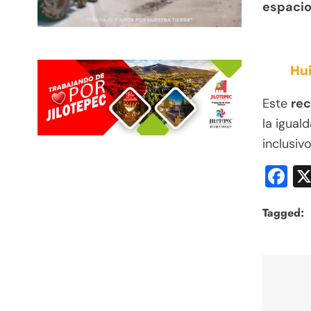
espacio
Hui
Este
rec
la igual
inclusivo
F
Tagged:
Nav