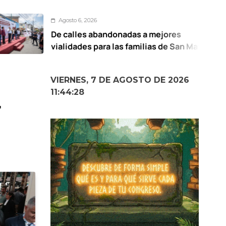
gosto 6, 2026
 calles abandonadas a mejores
U
alidades para las familias de San Mateo
d
totitlán: Ricardo Moreno
VIERNES, 7 DE AGOSTO DE 2026
11:44:28
r