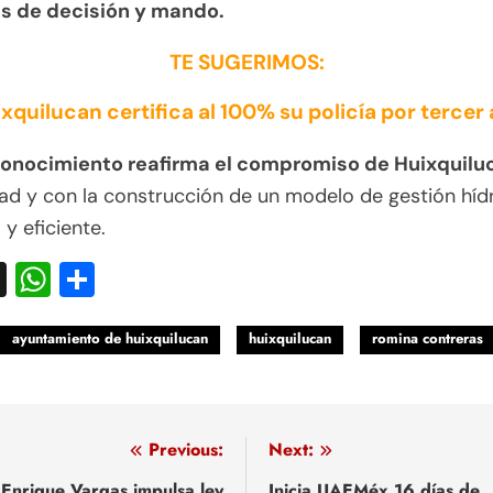
s de decisión y mando.
TE SUGERIMOS:
xquilucan certifica al 100% su policía por tercer
onocimiento reafirma el compromiso de Huixquilu
dad y con la construcción de un modelo de gestión híd
 y eficiente.
acebook
X
WhatsApp
Compartir
ayuntamiento de huixquilucan
huixquilucan
romina contreras
egación
Previous:
Next:
Enrique Vargas impulsa ley
Inicia UAEMéx 16 días de