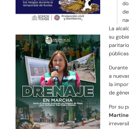
do
de
na
La alcal
su gobi
paritari
públicas
Durante 
a nueva
la impor
de géner
Por su pa
Martíne
irrevers