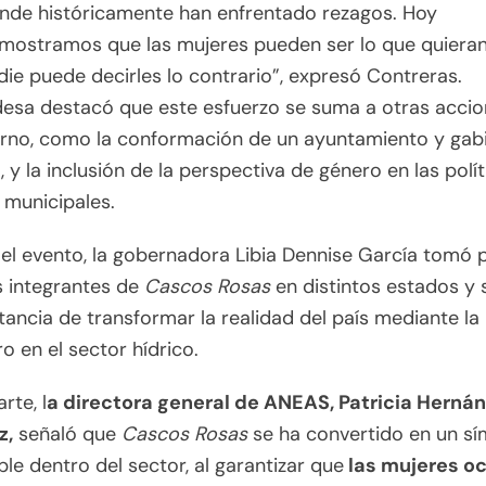
nde históricamente han enfrentado rezagos. Hoy
mostramos que las mujeres pueden ser lo que quieran
die puede decirles lo contrario”, expresó Contreras.
desa destacó que este esfuerzo se suma a otras acci
erno, como la conformación de un ayuntamiento y gab
o, y la inclusión de la perspectiva de género en las polí
 municipales.
el evento, la gobernadora Libia Dennise García tomó 
s integrantes de
Cascos Rosas
en distintos estados y
tancia de transformar la realidad del país mediante la
o en el sector hídrico.
rte, l
a directora general de ANEAS, Patricia Herná
z,
señaló que
Cascos Rosas
se ha convertido en un s
ible dentro del sector, al garantizar que
las mujeres o