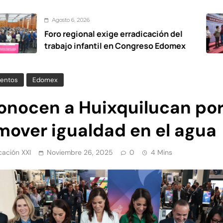
sto 6, 2026
A
 regional exige erradicación del
De
ajo infantil en Congreso Edomex
vi
Ox
entos
Edomex
onocen a Huixquilucan po
mover igualdad en el agua
ación XXI
Noviembre 26, 2025
0
4 Mins