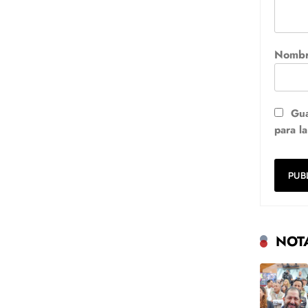
Nomb
Gua
para l
NOT