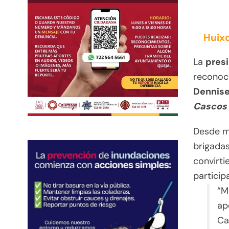
Huixq
La
pres
reconoc
Dennise
Cascos
Desde ma
brigadas
convirti
particip
“M
ap
Ca