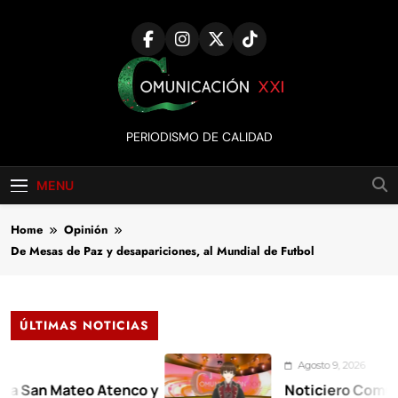
Skip
to
content
Comunicación
PERIODISMO DE CALIDAD
XXI
MENU
Home
Opinión
De Mesas de Paz y desapariciones, al Mundial de Futbol
ÚLTIMAS NOTICIAS
Agosto 9, 2026
Mateo Atenco y
Noticiero Comunicación