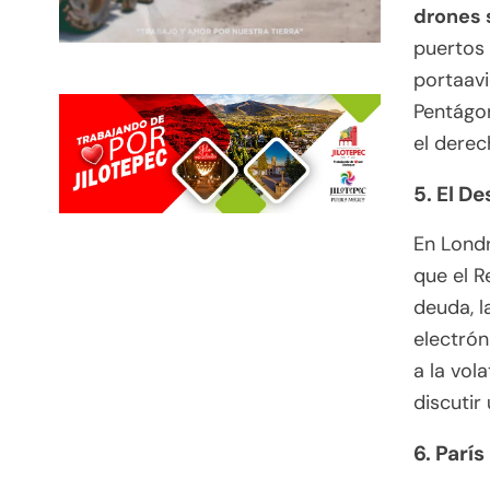
drones
puertos
portaav
Pentágon
el derec
5. El D
En Londr
que el R
deuda, l
electrón
a la vol
discutir
6. Parí