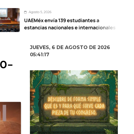
 5, 2026
Agos
x envía 139 estudiantes a
Prese
ias nacionales e internacionales
Elot
Mex
JUEVES, 6 DE AGOSTO DE 2026
05:41:19
30-