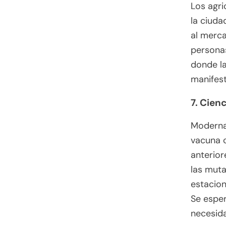
Los agr
la ciud
al merc
personas
donde la
manifest
7. Cien
Moderna 
vacuna
anteriore
las muta
estacion
Se esper
necesida