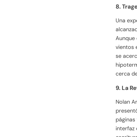
8. Trag
Una expe
alcanzad
Aunque c
vientos
se acerc
hipoterm
cerca de
9. La R
Nolan Ar
presentó
páginas 
interfaz