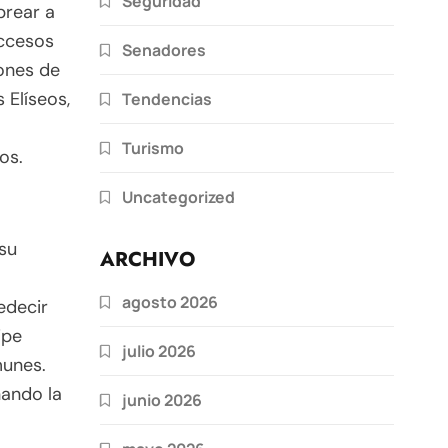
Seguridad
brear a
accesos
Senadores
lones de
 Elíseos,
Tendencias
Turismo
os.
Uncategorized
 su
ARCHIVO
agosto 2026
redecir
ipe
julio 2026
munes.
nando la
junio 2026