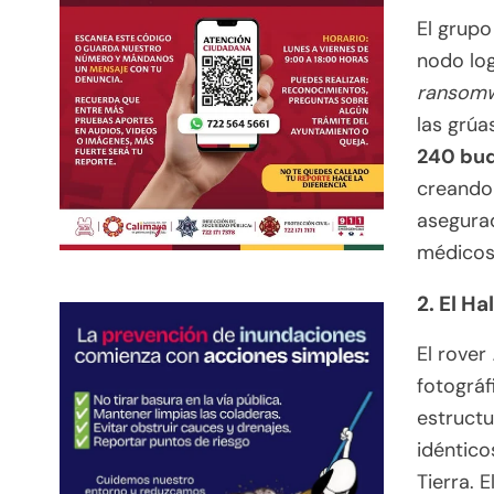
El grup
nodo log
ransom
las grúa
240 bu
creando 
asegurad
médicos
2. El H
El rover
fotográf
estructu
idéntico
Tierra. 