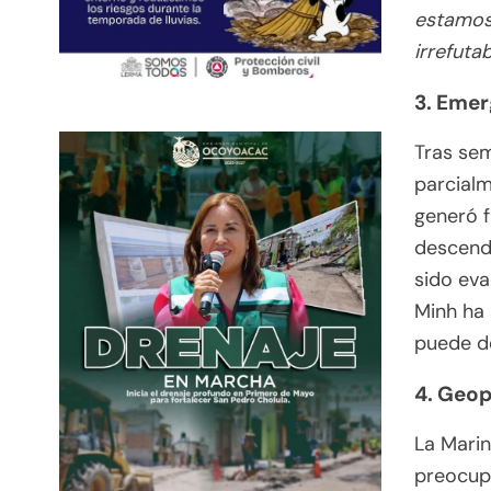
estamos
irrefuta
3. Emer
Tras sem
parcialm
generó f
descendi
sido eva
Minh ha 
puede de
4. Geop
La Marin
preocupa