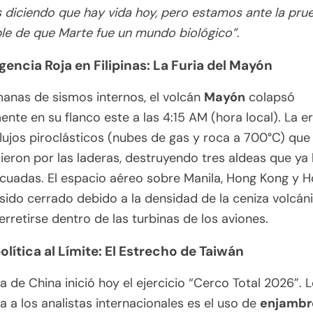
 diciendo que hay vida hoy, pero estamos ante la pr
ble de que Marte fue un mundo biológico”
.
gencia Roja en Filipinas: La Furia del Mayón
anas de sismos internos, el volcán
Mayón
colapsó
ente en su flanco este a las 4:15 AM (hora local). La e
lujos piroclásticos (nubes de gas y roca a 700°C) que
eron por las laderas, destruyendo tres aldeas que ya
cuadas. El espacio aéreo sobre Manila, Hong Kong y H
sido cerrado debido a la densidad de la ceniza volcán
rretirse dentro de las turbinas de los aviones.
olítica al Límite: El Estrecho de Taiwán
a de China inició hoy el ejercicio “Cerco Total 2026”. 
 a los analistas internacionales es el uso de
enjambr