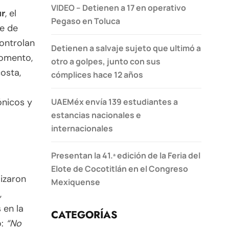
VIDEO – Detienen a 17 en operativo
ur
, el
Pegaso en Toluca
ue de
controlan
Detienen a salvaje sujeto que ultimó a
momento,
otro a golpes, junto con sus
osta,
cómplices hace 12 años
UAEMéx envía 139 estudiantes a
ónicos y
estancias nacionales e
internacionales
Presentan la 41.ª edición de la Feria del
Elote de Cocotitlán en el Congreso
lizaron
Mexiquense
,
 en la
CATEGORÍAS
ó:
“No