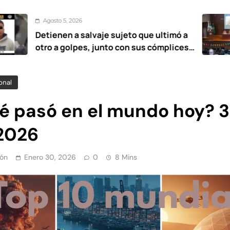
, 2026
Agosto
n a salvaje sujeto que ultimó a
UAEMé
golpes, junto con sus cómplices
estanc
 años
onal
é pasó en el mundo hoy? 
2026
ón
Enero 30, 2026
0
8 Mins