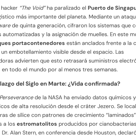
o hacker
“The Void”
ha paralizado el
Puerto de Singap
ístico más importante del planeta. Mediante un ataq
ware
de quinta generación, cifraron los sistemas que 
s automatizadas y la asignación de muelles. En este 
ques portacontenedores
están anclados frente a la c
un embotellamiento visible desde el espacio. Las
oras advierten que esto retrasará suministros electr
 en todo el mundo por al menos tres semanas.
allazgo del Siglo en Marte: ¿Vida confirmada?
Perseverance
de la NASA ha enviado datos químicos y
icos de alta resolución desde el cráter Jezero. Se loca
ras de sílice con patrones de crecimiento “laminados”
s a los
estromatolitos
producidos por cianobacterias
El Dr. Alan Stern, en conferencia desde Houston, declar