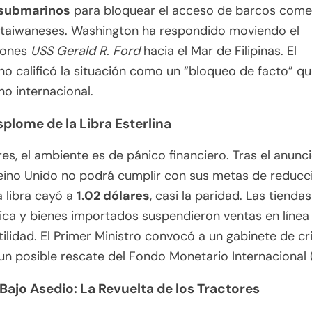
 submarinos
para bloquear el acceso de barcos comer
 taiwaneses. Washington ha respondido moviendo el
iones
USS Gerald R. Ford
hacia el Mar de Filipinas. El
o calificó la situación como un “bloqueo de facto” qu
ho internacional.
esplome de la Libra Esterlina
es, el ambiente es de pánico financiero. Tras el anunc
eino Unido no podrá cumplir con sus metas de reducc
a libra cayó a
1.02 dólares
, casi la paridad. Las tienda
ica y bienes importados suspendieron ventas en línea
atilidad. El Primer Ministro convocó a un gabinete de cr
 un posible rescate del Fondo Monetario Internacional 
s Bajo Asedio: La Revuelta de los Tractores