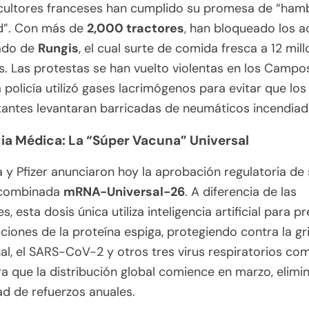
icultores franceses han cumplido su promesa de “ham
ad”. Con más de
2,000 tractores
, han bloqueado los 
ado de
Rungis
, el cual surte de comida fresca a 12 mil
. Las protestas se han vuelto violentas en los Campos
 policía utilizó gases lacrimógenos para evitar que los
antes levantaran barricadas de neumáticos incendiad
cia Médica: La “Súper Vacuna” Universal
y Pfizer anunciaron hoy la aprobación regulatoria de
 combinada
mRNA-Universal-26
. A diferencia de las
s, esta dosis única utiliza inteligencia artificial para p
ciones de la proteína espiga, protegiendo contra la gr
al, el SARS-CoV-2 y otros tres virus respiratorios co
a que la distribución global comience en marzo, elimi
d de refuerzos anuales.