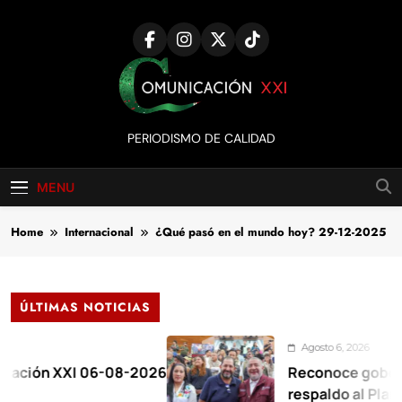
Skip
to
content
Comunicación
PERIODISMO DE CALIDAD
XXI
MENU
Home
Internacional
¿Qué pasó en el mundo hoy? 29-12-2025
ÚLTIMAS NOTICIAS
Agosto 6, 2026
 XXI 06-08-2026
Reconoce gobernadora a
respaldo al Plan de la Z