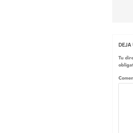
de
entr
DEJA
Tu dir
obliga
Comen