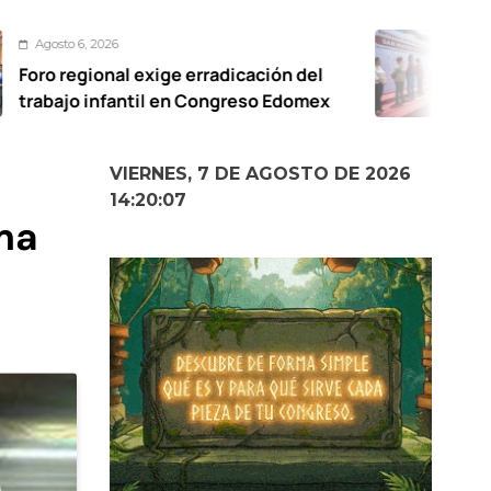
Agosto 6, 2026
 exige erradicación del
De calles a
til en Congreso Edomex
vialidades p
Oxtotitlán:
VIERNES, 7 DE AGOSTO DE 2026
14:20:09
oma