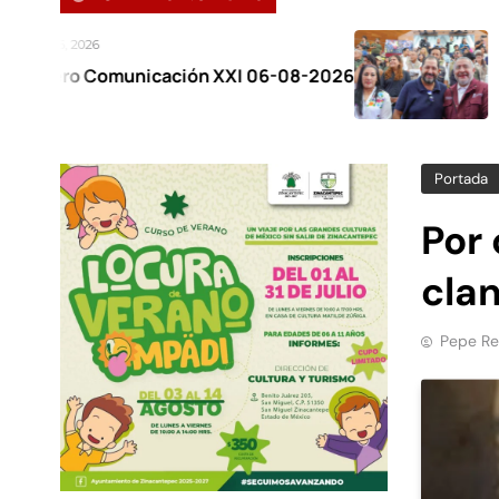
Agosto 6, 2026
nicación XXI 06-08-2026
Reconoce gobe
respaldo al Pla
Portada
Por 
cla
Pepe Re