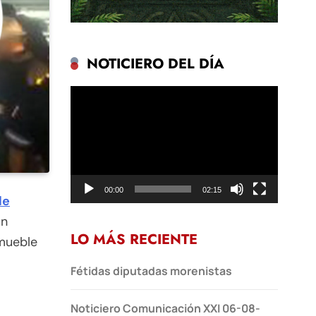
NOTICIERO DEL DÍA
Reproductor
de
vídeo
00:00
02:15
de
on
LO MÁS RECIENTE
nmueble
Fétidas diputadas morenistas
Noticiero Comunicación XXI 06-08-