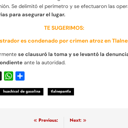
ión. Se delimitó el perímetro y se efectuaron las ope
ias para asegurar el lugar.
TE SUGERIMOS:
strador es condenado por crimen atroz en Tlalne
ormente
se clausuró la toma y se levantó la denunci
ondiente
ante la autoridad.
acebook
X
WhatsApp
Compartir
huachicol de gasolina
tlalnepantla
egación
Previous:
Next: