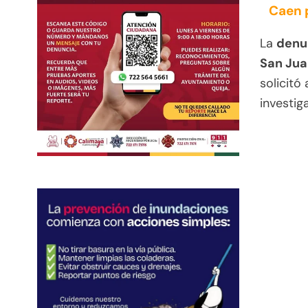
Caen p
La
denun
San Jua
solicitó
investig