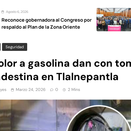
Agosto 6, 2026
rnadora al Congreso por
Foro regional
n de la Zona Oriente
trabajo infan
Seguridad
olor a gasolina dan con t
ndestina en Tlalnepantla
yes
Marzo 24, 2026
0
2 Mins