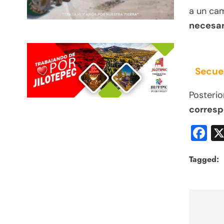
a un cam
necesar
Secue
Posteri
corresp
F
Tagged:
Nav