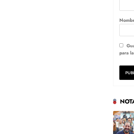
Nomb
Gua
para l
NOT