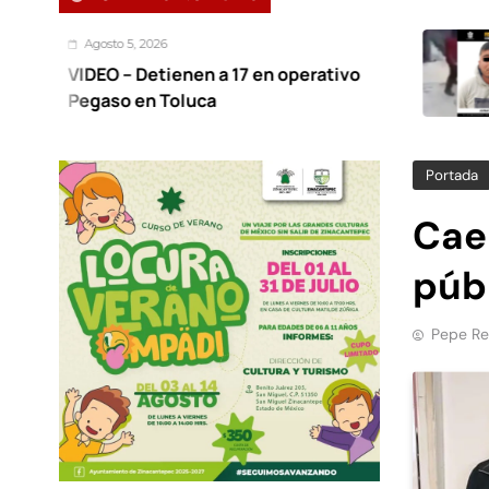
5, 2026
Agost
 Detienen a 17 en operativo
Detie
 en Toluca
otro 
hace 
Portada
Cae 
públ
Pepe Re