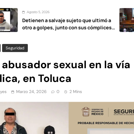
o 5, 2026
Ago
nen a salvaje sujeto que ultimó a
UAEM
a golpes, junto con sus cómplices
esta
12 años
Seguridad
abusador sexual en la vía
ica, en Toluca
yes
Marzo 24, 2026
0
2 Mins