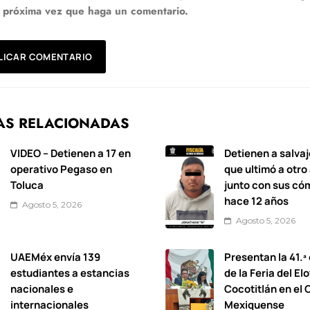
a próxima vez que haga un comentario.
AS RELACIONADAS
VIDEO – Detienen a 17 en
Detienen a salvaj
operativo Pegaso en
que ultimó a otro
Toluca
junto con sus có
hace 12 años
Agosto 5, 2026
Agosto 5, 2026
UAEMéx envía 139
Presentan la 41.ª
estudiantes a estancias
de la Feria del El
nacionales e
Cocotitlán en el
internacionales
Mexiquense