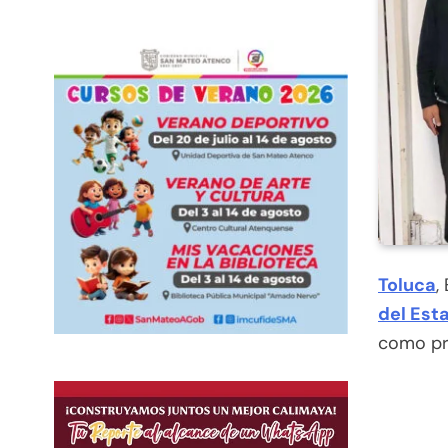
Toluca
,
del Est
como p