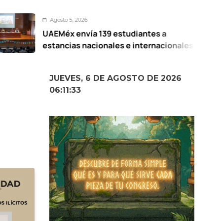
sto 5, 2026
A
éx envía 139 estudiantes a
Pre
ncias nacionales e internacionales
El
Me
JUEVES, 6 DE AGOSTO DE 2026
06:11:34