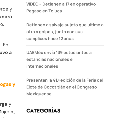
VIDEO – Detienen a 17 en operativo
erde y
Pegaso en Toluca
anera
to.
Detienen a salvaje sujeto que ultimó a
otro a golpes, junto con sus
cómplices hace 12 años
. En
tuvo a
UAEMéx envía 139 estudiantes a
estancias nacionales e
internacionales
Presentan la 41.ª edición de la Feria del
rogas y
Elote de Cocotitlán en el Congreso
Mexiquense
orga
y
CATEGORÍAS
ujeres,