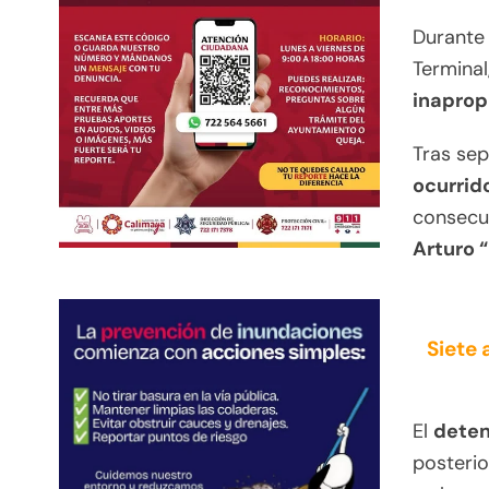
Durante 
Terminal
inaprop
Tras sep
ocurrid
consecu
Arturo 
Siete 
El
deten
posterio