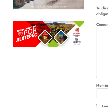
Tu dir
obliga
Comen
Nomb
Gua