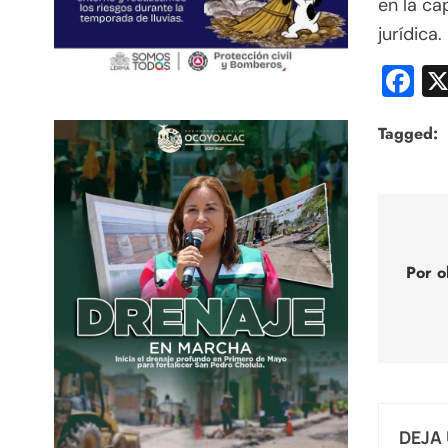
en la ca
jurídica.
F
Tagged:
Nav
de
Por o
entr
DEJA