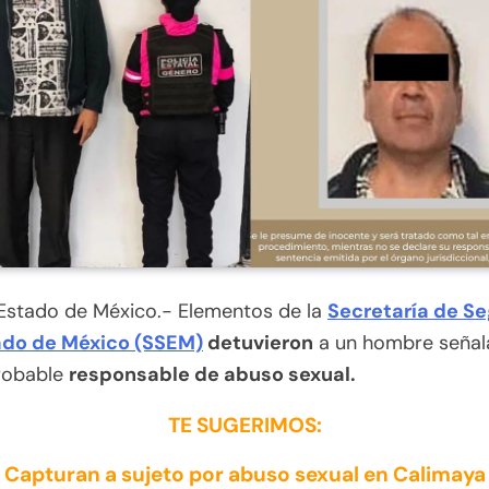
 Estado de México.- Elementos de la
Secretaría de S
ado de México (SSEM)
detuvieron
a un hombre seña
robable
responsable de abuso sexual.
TE SUGERIMOS:
Capturan a sujeto por abuso sexual en Calimaya