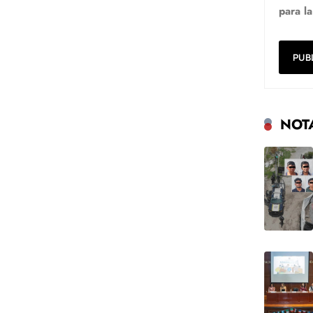
para l
NOT