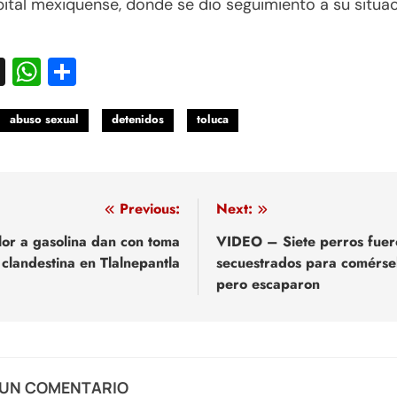
pital mexiquense, donde se dio seguimiento a su situa
acebook
X
WhatsApp
Compartir
abuso sexual
detenidos
toluca
egación
Previous:
Next:
lor a gasolina dan con toma
VIDEO – Siete perros fuer
clandestina en Tlalnepantla
secuestrados para comérse
adas
pero escaparon
 UN COMENTARIO