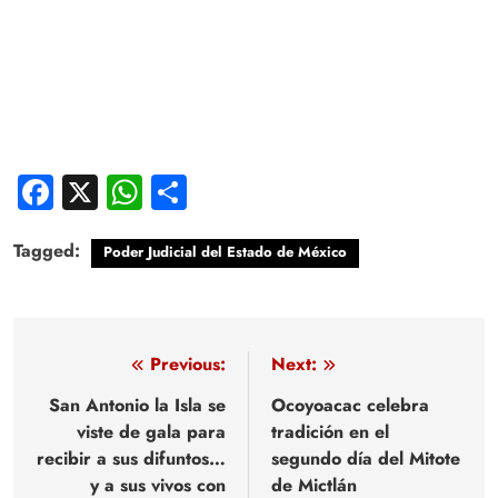
Facebook
X
WhatsApp
Compartir
Tagged:
Poder Judicial del Estado de México
Navegación
Previous:
Next:
de
San Antonio la Isla se
Ocoyoacac celebra
viste de gala para
tradición en el
entradas
recibir a sus difuntos…
segundo día del Mitote
y a sus vivos con
de Mictlán