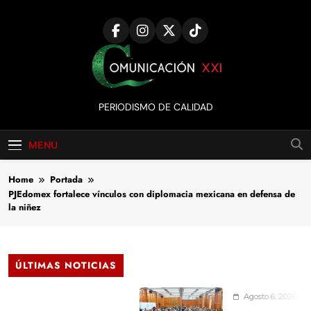
Skip
to
content
Comunicación
PERIODISMO DE CALIDAD
XXI
MENU
Home
Portada
PJEdomex fortalece vínculos con diplomacia mexicana en defensa de
la niñez
ÚLTIMAS NOTICIAS
Agosto 6, 2026