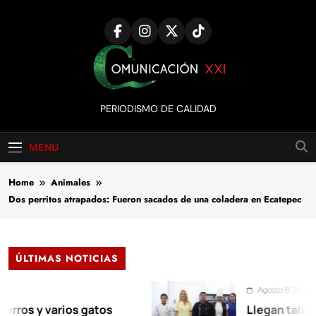
Skip
to
content
Comunicación
PERIODISMO DE CALIDAD
XXI
MENU
Home
Animales
Dos perritos atrapados: Fueron sacados de una coladera en Ecatepec
ÚLTIMAS NOTICIAS
Agosto 8, 2026
y varios gatos
Llegan talleres de