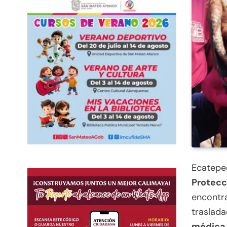
Ecatepe
Protecc
encontra
traslada
médica