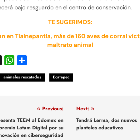
cerá bajo resguardo en el centro de conservación.
TE SUGERIMOS:
n en Tlalnepantla, más de 160 aves de corral víc
maltrato animal
acebook
X
WhatsApp
Compartir
animales rescatados
Ecatepec
egación
Previous:
Next:
esenta TEEM al Edomex en
Tendrá Lerma, dos nuevos
premio Latam Digital por su
planteles educativos
adas
novación en ciberseguridad