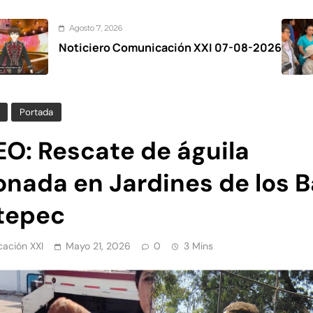
o 7, 2026
Agos
iero Comunicación XXI 07-08-2026
Zina
el Fe
Portada
EO: Rescate de águila
onada en Jardines de los B
tepec
ación XXI
Mayo 21, 2026
0
3 Mins