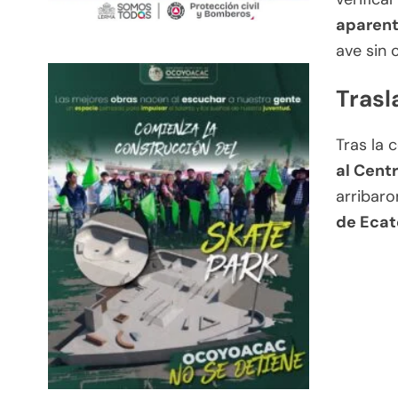
aparente
ave sin 
Trasl
Tras la 
al Cent
arribar
de Eca