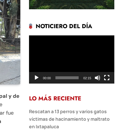
NOTICIERO DEL DÍA
Reproductor
de
vídeo
00:00
02:15
pal y de
LO MÁS RECIENTE
e
Rescatan a 13 perros y varios gatos
ar fue
víctimas de hacinamiento y maltrato
n
en Ixtapaluca