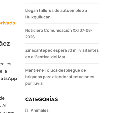
Llegan talleres de autoempleo a
Huixquilucan
rivado,
Noticiero Comunicación XXI 07-08-
2026
Báez
Zinacantepec espera 70 mil visitantes
en el Festival del Mar
calles
Mantiene Toluca despliegue de
e la
brigadas para atender afectaciones
WhatsApp
por lluvia
nde
CATEGORÍAS
.
Al
Animales
o a
una