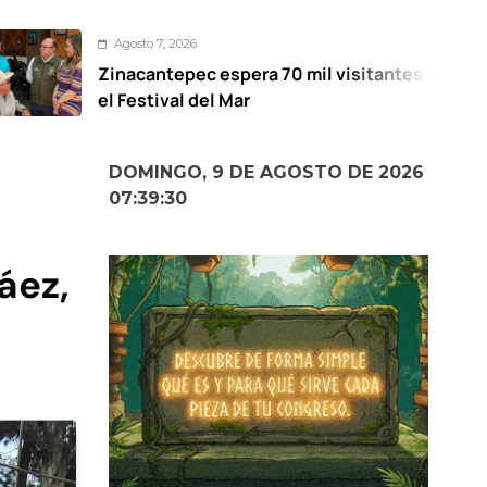
to 7, 2026
Ag
cantepec espera 70 mil visitantes en
Man
stival del Mar
par
DOMINGO, 9 DE AGOSTO DE 2026
07:39:32
áez,