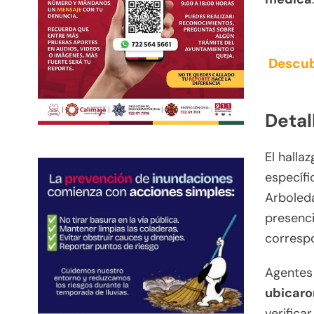
Descub
Detal
El halla
específi
Arboleda
presenci
correspo
Agentes 
ubicaro
verifica