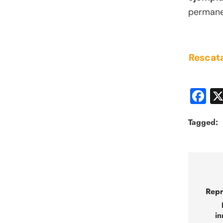
permane
Rescata
F
Tagged:
Nav
de
Repr
entr
in