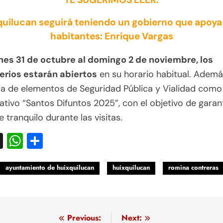
uilucan seguirá teniendo un gobierno que apoya
habitantes: Enrique Vargas
rnes 31 de octubre al domingo 2 de noviembre, los
rios estarán abiertos
en su horario habitual. Ademá
a de elementos de Seguridad Pública y Vialidad como
ativo “Santos Difuntos 2025”, con el objetivo de garan
 tranquilo durante las visitas.
acebook
X
WhatsApp
Compartir
ayuntamiento de huixquilucan
huixquilucan
romina contreras
egación
Previous:
Next: