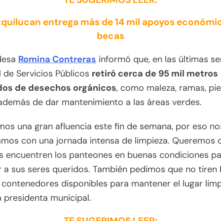
quilucan entrega más de 14 mil apoyos económi
becas
ldesa
Romina Contreras
informó que, en las últimas s
 de Servicios Públicos
retiró cerca de 95 mil metros
os de desechos orgánicos
, como maleza, ramas, pi
además de dar mantenimiento a las áreas verdes.
os una gran afluencia este fin de semana, por eso no
amos con una jornada intensa de limpieza. Queremos q
s encuentren los panteones en buenas condiciones p
 a sus seres queridos. También pedimos que no tiren 
 contenedores disponibles para mantener el lugar limp
a presidenta municipal.
TE SUGERIMOS LEER: