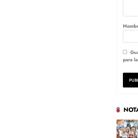
Nomb
Gua
para l
NOT