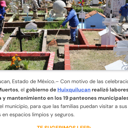
ucan, Estado de México.– Con motivo de las celebraci
Muertos
, el
gobierno de
Huixquilucan
realizó labore
a y mantenimiento en los 19 panteones municipales
l municipio, para que las familias puedan visitar a sus
 en espacios limpios y seguros.
TE SUGERIMOS LEER: