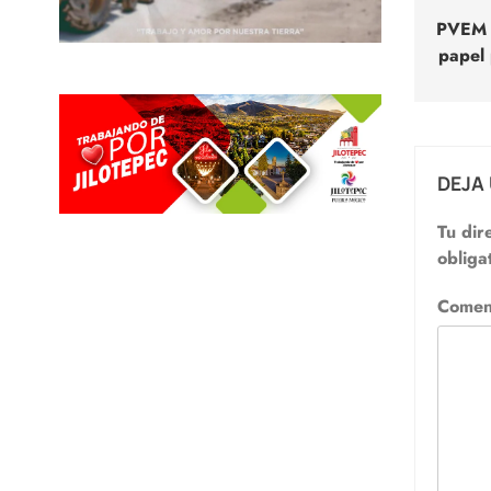
de
PVEM p
papel 
entr
DEJA
Tu dir
obliga
Comen