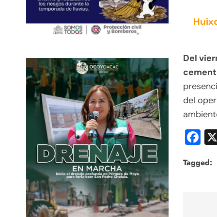
Huixq
Del vie
cemente
presenci
del oper
ambiente
F
Tagged:
Nav