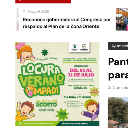
o 6, 2026
Ag
noce gobernadora al Congreso por
For
ldo al Plan de la Zona Oriente
tra
Ayuntami
Pan
para
Comunic