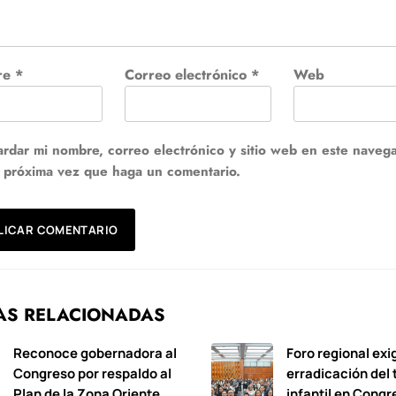
re
*
Correo electrónico
*
Web
rdar mi nombre, correo electrónico y sitio web en este naveg
a próxima vez que haga un comentario.
AS RELACIONADAS
Reconoce gobernadora al
Foro regional exi
Congreso por respaldo al
erradicación del 
Plan de la Zona Oriente
infantil en Congr