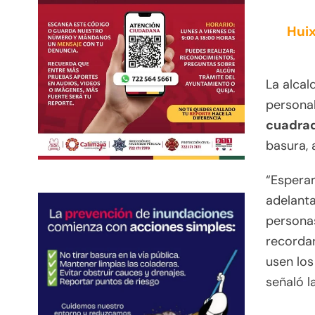
Huix
La alca
personal
cuadrad
basura, 
“Esperam
adelant
persona
recordar
usen los
señaló l