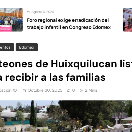
osto 6, 2026
o regional exige erradicación del
De
bajo infantil en Congreso Edomex
vi
Ox
entos
Edomex
teones de Huixquilucan lis
 recibir a las familias
ación XXI
Octubre 30, 2025
0
2 Mins