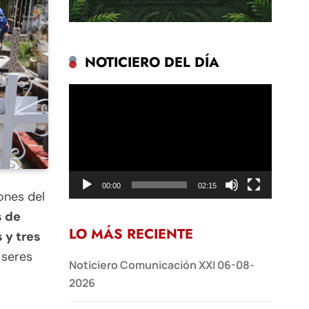
NOTICIERO DEL DÍA
Reproductor
de
vídeo
00:00
02:15
ones del
s de
LO MÁS RECIENTE
 y tres
 seres
Noticiero Comunicación XXI 06-08-
2026