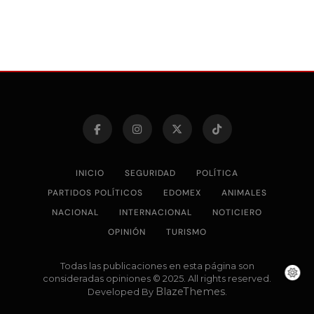
INICIO
SEGURIDAD
POLÍTICA
PARTIDOS POLÍTICOS
EDOMEX
ANIMALES
NACIONAL
INTERNACIONAL
NOTICIERO
OPINIÓN
TURISMO
Todas las publicaciones en esta página son
consideradas opiniones © 2025. All rights reserved.
BlazeThemes
Developed By
.