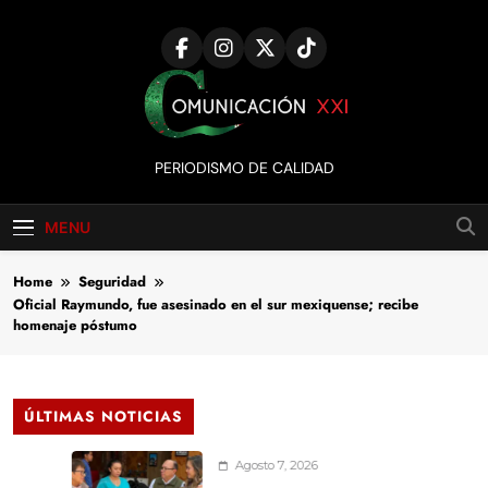
Skip
to
content
Comunicación
PERIODISMO DE CALIDAD
XXI
MENU
Home
Seguridad
Oficial Raymundo, fue asesinado en el sur mexiquense; recibe
homenaje póstumo
ÚLTIMAS NOTICIAS
Agosto 7, 2026