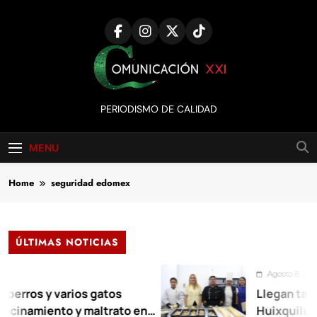
Skip
to
content
Comunicación
PERIODISMO DE CALIDAD
XXI
MENU
Home
seguridad edomex
ÚLTIMAS NOTICIAS
Agosto 8, 2026
 y varios gatos
Llegan talleres de
iento y maltrato en
Huixquilucan