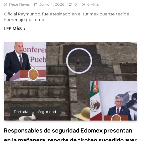
Pepe Reyes
Junio 4, 2026
0
6 Mins
Oficial Raymundo, fue asesinado en el sur mexiquense recibe
homenaje póstumo
LEE MÁS
Portada
Seguridad
Responsables de seguridad Edomex presentan
en la mañanera, reporte de tiroteo sucedido ayer