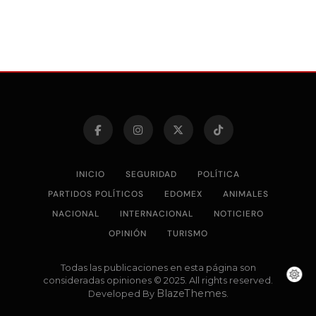
INICIO
SEGURIDAD
POLÍTICA
PARTIDOS POLÍTICOS
EDOMEX
ANIMALES
NACIONAL
INTERNACIONAL
NOTICIERO
OPINIÓN
TURISMO
Todas las publicaciones en esta página son
consideradas opiniones © 2025. All rights reserved.
BlazeThemes
Developed By
.