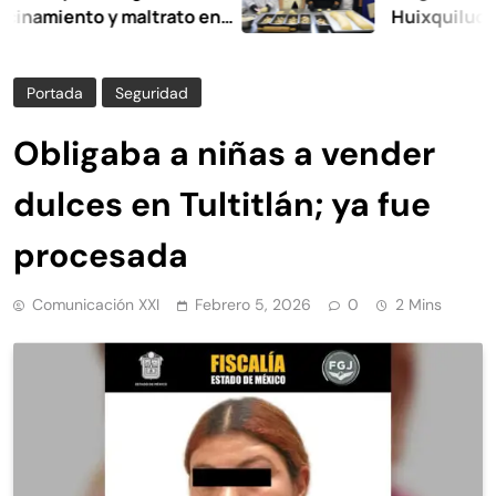
iento y maltrato en
Huixquilucan
Portada
Seguridad
Obligaba a niñas a vender
dulces en Tultitlán; ya fue
procesada
Comunicación XXI
Febrero 5, 2026
0
2 Mins