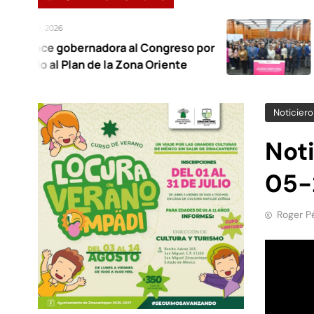
Agosto 6, 2026
rnadora al Congreso por
Foro regional
n de la Zona Oriente
trabajo infa
Noticiero
Not
05-
Roger P