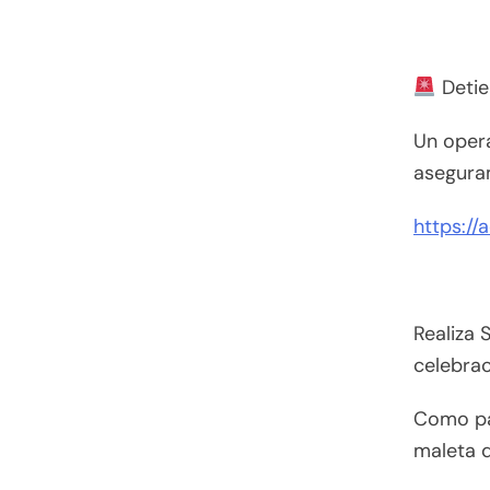
Detien
Un opera
asegura
https://
Realiza 
celebra
Como par
maleta q