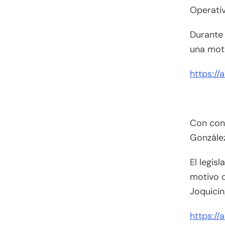
Operativ
Durante 
una moto
https://
Con conc
González
El legis
motivo d
Joquici
https://