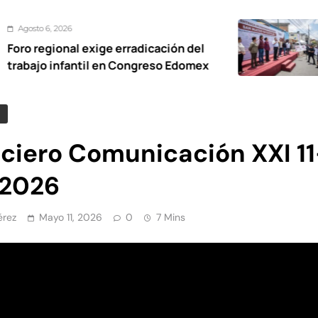
Agosto 6, 2026
 exige erradicación del
De calles a
ntil en Congreso Edomex
vialidades 
Oxtotitlán:
iciero Comunicación XXI 11
2026
érez
Mayo 11, 2026
0
7 Mins