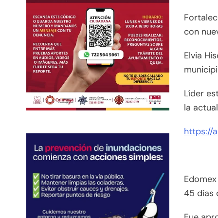
Fortalec
con nue
Elvia Hi
municipi
Líder es
la actua
https://
Edomex a
45 días
Fue apr