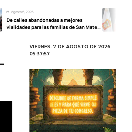
Agosto 6, 20
bandonadas a mejores
UAEMéx pr
para las familias de San Mateo
de género
 Ricardo Moreno
VIERNES, 7 DE AGOSTO DE 2026
05:37:58
-