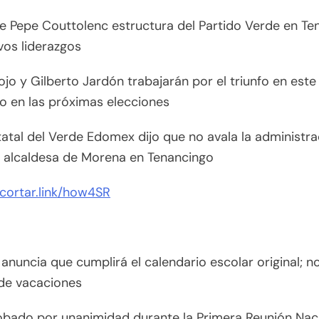
e Pepe Couttolenc estructura del Partido Verde en Te
vos liderazgos
sojo y Gilberto Jardón trabajarán por el triunfo en este
o en las próximas elecciones
tatal del Verde Edomex dijo que no avala la administr
l alcaldesa de Morena en Tenancingo
acortar.link/how4SR
nuncia que cumplirá el calendario escolar original; n
 de vacaciones
obado por unanimidad durante la Primera Reunión Nac