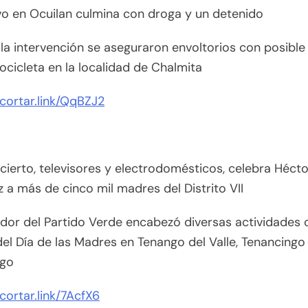
o en Ocuilan culmina con droga y un detenido
la intervención se aseguraron envoltorios con posible
cicleta en la localidad de Chalmita
acortar.link/QqBZJ2
ierto, televisores y electrodomésticos, celebra Héct
 a más de cinco mil madres del Distrito VII
lador del Partido Verde encabezó diversas actividades 
el Día de las Madres en Tenango del Valle, Tenancingo
ngo
acortar.link/7AcfX6