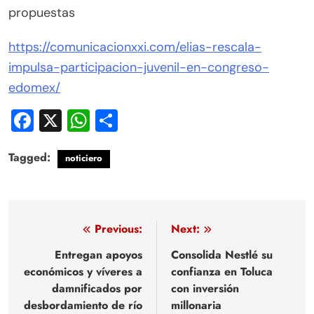
propuestas
https://comunicacionxxi.com/elias-rescala-
impulsa-participacion-juvenil-en-congreso-
edomex/
Facebook
X
WhatsApp
Compartir
Tagged:
noticiero
Navegación
Previous:
Next:
de
Entregan apoyos
Consolida Nestlé su
económicos y víveres a
confianza en Toluca
entradas
damnificados por
con inversión
desbordamiento de río
millonaria