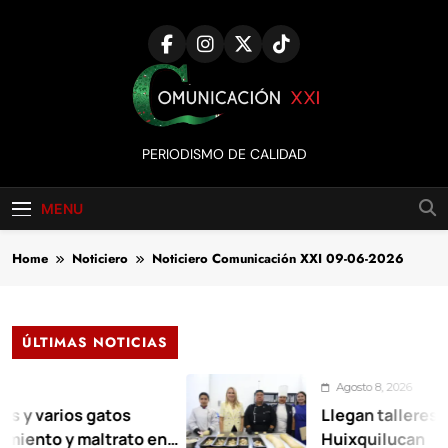
Skip
to
content
Comunicación
PERIODISMO DE CALIDAD
XXI
MENU
Home
Noticiero
Noticiero Comunicación XXI 09-06-2026
ÚLTIMAS NOTICIAS
Agosto 8, 2026
ios gatos
Llegan talleres de auto
y maltrato en
Huixquilucan