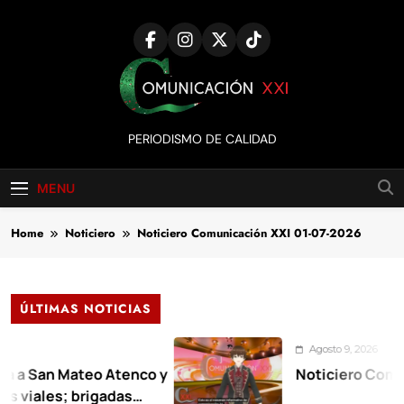
Skip
to
content
Comunicación
PERIODISMO DE CALIDAD
XXI
MENU
Home
Noticiero
Noticiero Comunicación XXI 01-07-2026
ÚLTIMAS NOTICIAS
Agosto 9, 2026
n Mateo Atenco y
Noticiero Comunicació
s; brigadas