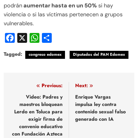
podrán
aumentar hasta en un 50%
si hay
violencia o si las víctimas pertenecen a grupos
vulnerables.
Facebook
X
WhatsApp
Compartir
Tagged:
congreso edomex
Diputados del PAN Edomex
Navegación
Previous:
Next:
de
Video: Padres y
Enrique Vargas
maestros bloquean
impulsa ley contra
entradas
Lerdo en Toluca para
contenido sexual falso
exigir firma de
generado con IA
convenio educativo
con Fundación Azteca