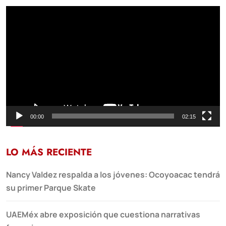
Reproductor
de
vídeo
00:00
02:15
LO MÁS RECIENTE
Nancy Valdez respalda a los jóvenes: Ocoyoacac tendrá
su primer Parque Skate
UAEMéx abre exposición que cuestiona narrativas