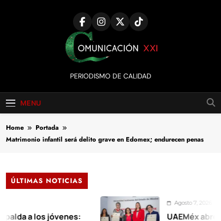
Skip
to
content
Comunicación
PERIODISMO DE CALIDAD
XXI
MENU
Home
Portada
Matrimonio infantil será delito grave en Edomex; endurecen penas
ÚLTIMAS NOTICIAS
Agosto 7, 2026
 a los jóvenes:
UAEMéx abre exposi