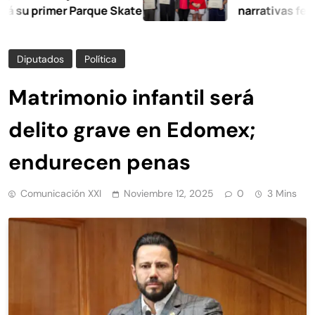
primer Parque Skate
narrativas femenina
Diputados
Política
Matrimonio infantil será
delito grave en Edomex;
endurecen penas
Comunicación XXI
Noviembre 12, 2025
0
3 Mins