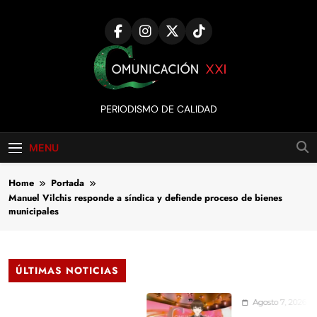
Skip
to
content
Comunicación
PERIODISMO DE CALIDAD
XXI
MENU
Home
Portada
Manuel Vilchis responde a síndica y defiende proceso de bienes
municipales
ÚLTIMAS NOTICIAS
Agosto 7, 2026