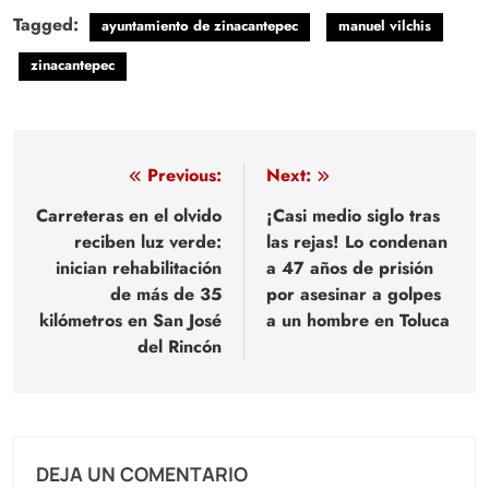
Tagged:
ayuntamiento de zinacantepec
manuel vilchis
zinacantepec
Navegación
Previous:
Next:
de
Carreteras en el olvido
¡Casi medio siglo tras
reciben luz verde:
las rejas! Lo condenan
entradas
inician rehabilitación
a 47 años de prisión
de más de 35
por asesinar a golpes
kilómetros en San José
a un hombre en Toluca
del Rincón
DEJA UN COMENTARIO