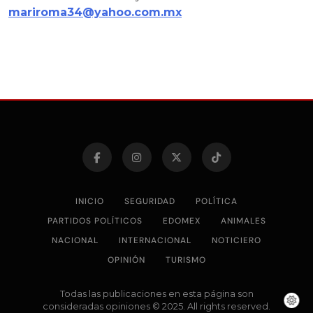
mariroma34@yahoo.com.mx
INICIO
SEGURIDAD
POLÍTICA
PARTIDOS POLÍTICOS
EDOMEX
ANIMALES
NACIONAL
INTERNACIONAL
NOTICIERO
OPINIÓN
TURISMO
Todas las publicaciones en esta página son
consideradas opiniones © 2025. All rights reserved.